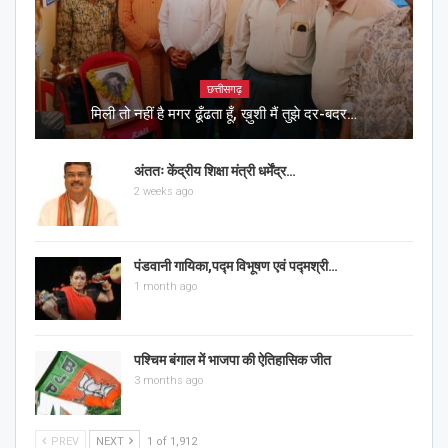
छत्तीसगढ़
मिली तो नहीं है मगर ढूँढता हूँ, ख़ुशी मैं तुझे दर-बदर…
अंततः केंद्रीय शिक्षा मंत्री धर्मेंद्र…
2 weeks ago
पंडवानी गायिका,पद्म विभूषण एवं पद्मश्री…
1 month ago
पश्चिम बंगाल में भाजपा की ऐतिहासिक जीत
3 months ago
PREV
NEXT
1 of 1,912