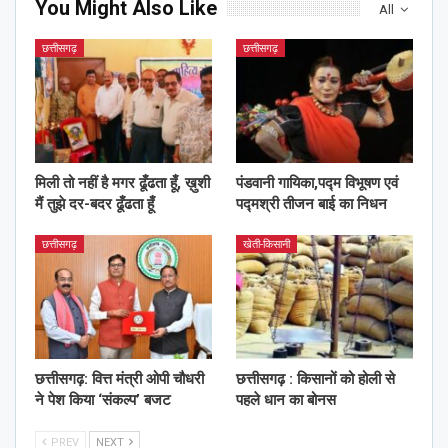
You Might Also Like
All
छत्तीसगढ़
छत्तीसगढ़
मिली तो नहीं है मगर ढूँढता हूँ, ख़ुशी
पंडवानी गायिका,पद्म विभूषण एवं
मैं तुझे दर-बदर ढूँढता हूँ
पद्मश्री तीजन बाई का निधन
छत्तीसगढ़
खेती-किसानी
छत्तीसगढ़: वित्त मंत्री ओपी चौधरी
छत्तीसगढ़ : किसानों को होली से
ने पेश किया ‘संकल्प’ बजट
पहले धान का बोनस
PREV
NEXT