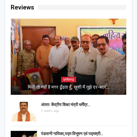
Reviews
छत्तीसगढ़
मिली तो नहीं है मगर ढूँढता हूँ, ख़ुशी मैं तुझे दर-बदर…
अंततः केंद्रीय शिक्षा मंत्री धर्मेंद्र…
2 weeks ago
पंडवानी गायिका,पद्म विभूषण एवं पद्मश्री…