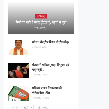
छत्तीसगढ़
मिली तो नहीं है मगर ढूँढता हूँ, ख़ुशी मैं तुझे
दर-बदर…
अंततः केंद्रीय शिक्षा मंत्री धर्मेंद्र…
2 weeks ago
पंडवानी गायिका,पद्म विभूषण एवं
पद्मश्री…
1 month ago
पश्चिम बंगाल में भाजपा की
ऐतिहासिक जीत
3 months ago
PREV
NEXT
1 of 1,912