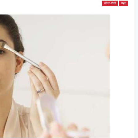
जीवन-शैली
सेहत