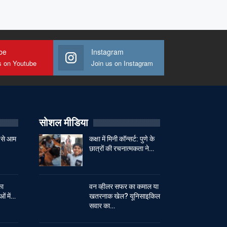
be
Instagram
s on Youtube
Join us on Instagram
सोशल मीडिया
 से आम
कक्षा में मिनी कॉन्सर्ट: पुणे के
छात्रों की रचनात्मकता ने…
का
वन व्हीलर सफर का कमाल या
ओं में…
खतरनाक खेल? यूनिसाइकिल
सवार का…