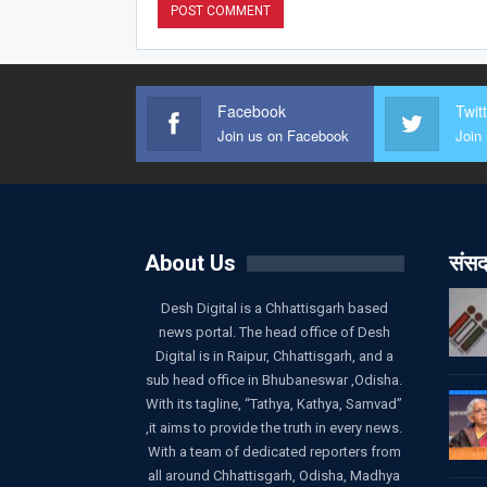
Facebook
Twit
Join us on Facebook
Join 
About Us
संसद
Desh Digital is a Chhattisgarh based
news portal. The head office of Desh
Digital is in Raipur, Chhattisgarh, and a
sub head office in Bhubaneswar ,Odisha.
With its tagline, “Tathya, Kathya, Samvad”
,it aims to provide the truth in every news.
With a team of dedicated reporters from
all around Chhattisgarh, Odisha, Madhya