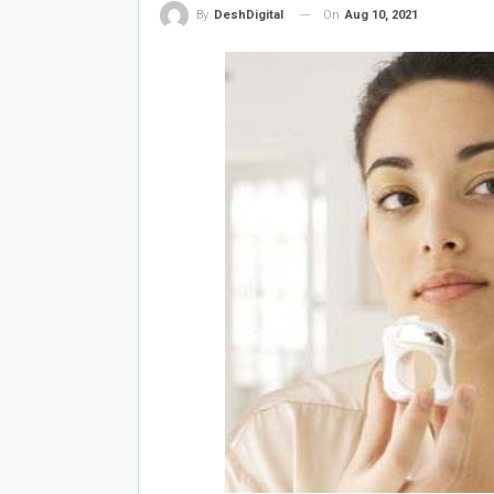
On
Aug 10, 2021
By
DeshDigital