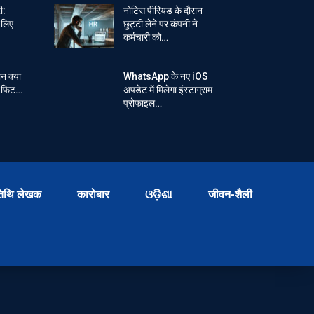
ी:
नोटिस पीरियड के दौरान
े लिए
छुट्टी लेने पर कंपनी ने
कर्मचारी को…
ान क्या
WhatsApp के नए iOS
ें फिट…
अपडेट में मिलेगा इंस्टाग्राम
प्रोफाइल…
िथि लेखक
कारोबार
ଓଡ଼ିଶା
जीवन-शैली