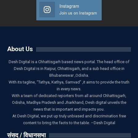
Instagram
Join us on Instagram
About Us
Desh Digital is a Chhattisgarh based news portal. The head office of
Desh Digital is in Raipur, Chhattisgarh, and a sub head office in
Bhubaneswar ,Odisha.
With its tagline, “Tathya, Kathya, Samvad” ,it aims to provide the truth
in every news.
With a team of dedicated reporters from all around Chhattisgarh,
Odisha, Madhya Pradesh and Jharkhand, Desh digital unveils the
news that is important and impacts you.
At Desh Digital, we put up truly unbiased and discrimination free
content to bring the facts to the table. –Desh Digital
संसद / विधानसभा