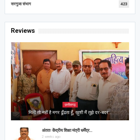
सरगुजा संभाग
423
Reviews
छत्तीसगढ़
मिली तो नहीं है मगर ढूँढता हूँ, ख़ुशी मैं तुझे दर-बदर…
अंततः केंद्रीय शिक्षा मंत्री धर्मेंद्र…
2 weeks ago