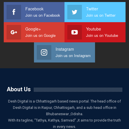
Facebook
Twitter
Join us on Facebook
Join us on Twitter
Google+
Youtube
Join us on Google
Join us on Youtube
Instagram
Join us on Instagram
About Us
Desh Digital is a Chhattisgarh based news portal. The head office of
Desh Digital is in Raipur, Chhattisgarh, and a sub head office in
Bhubaneswar ,Odisha.
With its tagline, “Tathya, Kathya, Samvad” ,it aims to provide the truth
in every news.