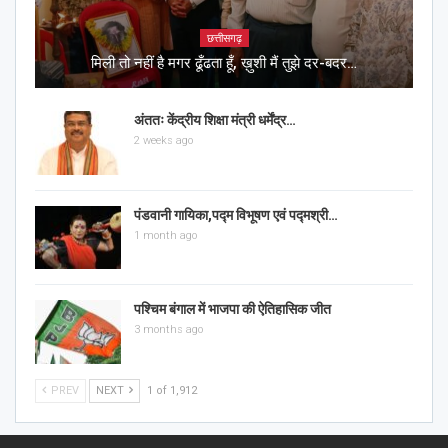
छत्तीसगढ़
मिली तो नहीं है मगर ढूँढता हूँ, ख़ुशी मैं तुझे दर-बदर…
अंततः केंद्रीय शिक्षा मंत्री धर्मेंद्र…
2 weeks ago
पंडवानी गायिका,पद्म विभूषण एवं पद्मश्री…
1 month ago
पश्चिम बंगाल में भाजपा की ऐतिहासिक जीत
3 months ago
PREV
NEXT
1 of 1,912