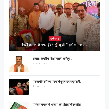
छत्तीसगढ़
मिली तो नहीं है मगर ढूँढता हूँ, ख़ुशी मैं तुझे दर-बदर…
अंततः केंद्रीय शिक्षा मंत्री धर्मेंद्र…
2 weeks ago
पंडवानी गायिका,पद्म विभूषण एवं पद्मश्री…
1 month ago
पश्चिम बंगाल में भाजपा की ऐतिहासिक जीत