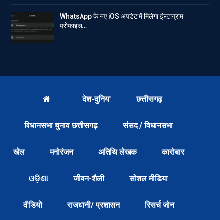
WhatsApp के नए iOS अपडेट में मिलेगा इंस्टाग्राम
प्रोफाइल…
देश-दुनिया
छत्तीसगढ़
विधानसभा चुनाव छत्तीसगढ़
संसद / विधानसभा
खेल
मनोरंजन
अतिथि लेखक
कारोबार
ଓଡ଼ିଶା
जीवन-शैली
सोशल मीडिया
वीडियो
राजधानी/ प्रशासन
रिसर्च जोन