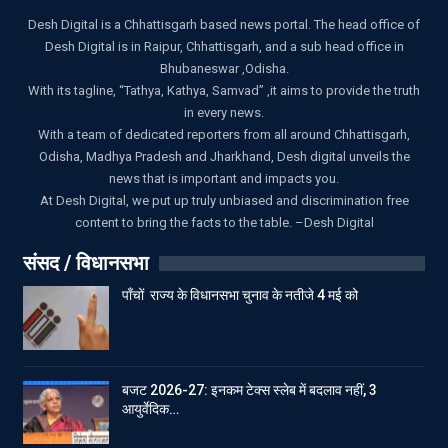
Desh Digital is a Chhattisgarh based news portal. The head office of
Desh Digital is in Raipur, Chhattisgarh, and a sub head office in
Bhubaneswar ,Odisha.
With its tagline, “Tathya, Kathya, Samvad” ,it aims to provide the truth
in every news.
With a team of dedicated reporters from all around Chhattisgarh,
Odisha, Madhya Pradesh and Jharkhand, Desh digital unveils the
news that is important and impacts you.
At Desh Digital, we put up truly unbiased and discrimination free
content to bring the facts to the table. –Desh Digital
संसद / विधानसभा
पाँचों राज्य के विधानसभा चुनाव के नतीजे 4 मई को
बजट 2026-27: इनकम टेक्स स्लेब में बदलाव नहीं, 3
आयुर्वेदिक…