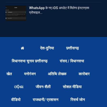
WhatsApp के नए iOS अपडेट में मिलेगा इंस्टाग्राम
प्रोफाइल…
देश-दुनिया
छत्तीसगढ़
विधानसभा चुनाव छत्तीसगढ़
संसद / विधानसभा
खेल
मनोरंजन
अतिथि लेखक
कारोबार
ଓଡ଼ିଶା
जीवन-शैली
सोशल मीडिया
वीडियो
राजधानी/ प्रशासन
रिसर्च जोन