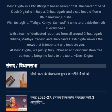
Desh Digital is a Chhattisgarh based news portal. The head office of
Desh Digital is in Raipur, Chhattisgarh, and a sub head office in
Bhubaneswar ,Odisha.
With its tagline, “Tathya, Kathya, Samvad” ,it aims to provide the truth
in every news.
With a team of dedicated reporters from all around Chhattisgarh,
Odisha, Madhya Pradesh and Jharkhand, Desh digital unveils the
news that is important and impacts you.
At Desh Digital, we put up truly unbiased and discrimination free
content to bring the facts to the table. –Desh Digital
संसद / विधानसभा
पाँचों राज्य के विधानसभा चुनाव के नतीजे 4 मई को
बजट 2026-27: इनकम टेक्स स्लेब में बदलाव नहीं, 3
आयुर्वेदिक…