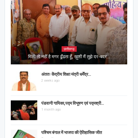
छत्तीसगढ़
मिली तो नहीं है मगर ढूँढता हूँ, ख़ुशी मैं तुझे दर-बदर…
अंततः केंद्रीय शिक्षा मंत्री धर्मेंद्र…
2 weeks ago
पंडवानी गायिका,पद्म विभूषण एवं पद्मश्री…
1 month ago
पश्चिम बंगाल में भाजपा की ऐतिहासिक जीत