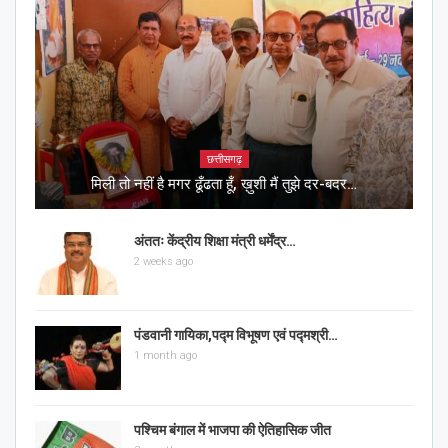
छत्तीसगढ़
मिली तो नहीं है मगर ढूँढता हूँ, ख़ुशी मैं तुझे दर-बदर…
अंततः केंद्रीय शिक्षा मंत्री धर्मेंद्र…
2 weeks ago
पंडवानी गायिका,पद्म विभूषण एवं पद्मश्री…
1 month ago
पश्चिम बंगाल में भाजपा की ऐतिहासिक जीत