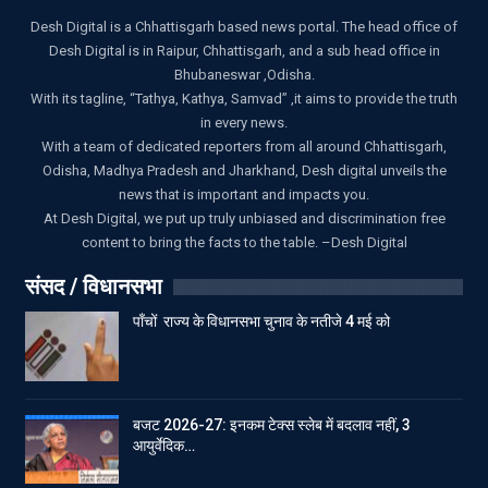
Desh Digital is a Chhattisgarh based news portal. The head office of
Desh Digital is in Raipur, Chhattisgarh, and a sub head office in
Bhubaneswar ,Odisha.
With its tagline, “Tathya, Kathya, Samvad” ,it aims to provide the truth
in every news.
With a team of dedicated reporters from all around Chhattisgarh,
Odisha, Madhya Pradesh and Jharkhand, Desh digital unveils the
news that is important and impacts you.
At Desh Digital, we put up truly unbiased and discrimination free
content to bring the facts to the table. –Desh Digital
संसद / विधानसभा
पाँचों राज्य के विधानसभा चुनाव के नतीजे 4 मई को
बजट 2026-27: इनकम टेक्स स्लेब में बदलाव नहीं, 3
आयुर्वेदिक…