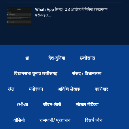
WhatsApp के नए iOS अपडेट में मिलेगा इंस्टाग्राम
प्रोफाइल…
देश-दुनिया
छत्तीसगढ़
विधानसभा चुनाव छत्तीसगढ़
संसद / विधानसभा
खेल
मनोरंजन
अतिथि लेखक
कारोबार
ଓଡ଼ିଶା
जीवन-शैली
सोशल मीडिया
वीडियो
राजधानी/ प्रशासन
रिसर्च जोन