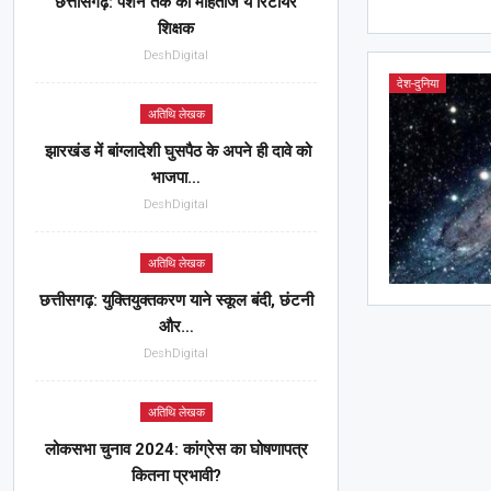
छत्तीसगढ़: पेंशन तक को मोहताज ये रिटायर
शिक्षक
DeshDigital
देश-दुनिया
अतिथि लेखक
झारखंड में बांग्लादेशी घुसपैठ के अपने ही दावे को
भाजपा…
DeshDigital
अतिथि लेखक
छत्तीसगढ़: युक्तियुक्तकरण याने स्कूल बंदी, छंटनी
और…
DeshDigital
अतिथि लेखक
लोकसभा चुनाव 2024: कांग्रेस का घोषणापत्र
कितना प्रभावी?