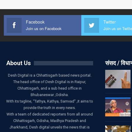
Facebook
Twitter
Join us on Facebook
Join us on Twitte
About Us
संसद / विध
Desh Digital is a Chhattisgarh based news portal.
The head office of Desh Digital is in Raipur,
Chhattisgarh, and a sub head office in
Bhubaneswar ,Odisha.
With its tagline, “Tathya, Kathya, Samvad” ,it aims to
provide the truth in every news.
With a team of dedicated reporters from all around
Chhattisgarh, Odisha, Madhya Pradesh and
Jharkhand, Desh digital unveils the news that is