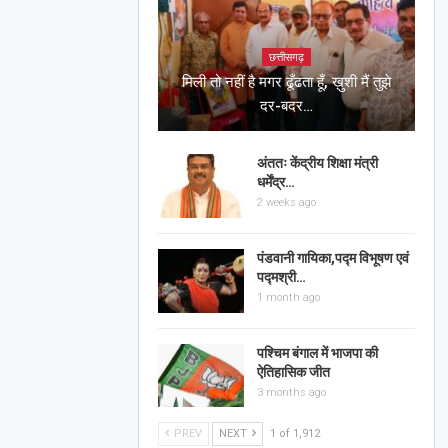
छत्तीसगढ़
मिली तो नहीं है मगर ढूँढता हूँ, ख़ुशी मैं तुझे
दर-बदर…
अंततः केंद्रीय शिक्षा मंत्री
धर्मेंद्र…
2 weeks ago
पंडवानी गायिका,पद्म विभूषण एवं
पद्मश्री…
1 month ago
पश्चिम बंगाल में भाजपा की
ऐतिहासिक जीत
3 months ago
PREV
NEXT
1 of 1,912