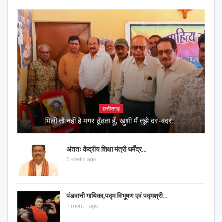
छत्तीसगढ़
मिली तो नहीं है मगर ढूँढता हूँ, ख़ुशी मैं तुझे दर-बदर…
अंततः केंद्रीय शिक्षा मंत्री धर्मेंद्र…
2 weeks ago
पंडवानी गायिका,पद्म विभूषण एवं पद्मश्री…
1 month ago