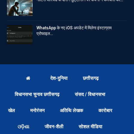
WhatsApp के नए iOS अपडेट में मिलेगा इंस्टाग्राम
प्रोफाइल…
देश-दुनिया
छत्तीसगढ़
विधानसभा चुनाव छत्तीसगढ़
संसद / विधानसभा
खेल
मनोरंजन
अतिथि लेखक
कारोबार
ଓଡ଼ିଶା
जीवन-शैली
सोशल मीडिया