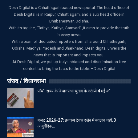
Desh Digital is a Chhattisgarh based news portal. The head office of
Desh Digital is in Raipur, Chhattisgarh, and a sub head office in
Bhubaneswar ,Odisha.
With its tagline, “Tathya, Kathya, Samvad” ,it aims to provide the truth
in every news.
With a team of dedicated reporters from all around Chhattisgarh,
Odisha, Madhya Pradesh and Jharkhand, Desh digital unveils the
news that is important and impacts you.
At Desh Digital, we put up truly unbiased and discrimination free
content to bring the facts to the table. –Desh Digital
संसद / विधानसभा
पाँचों राज्य के विधानसभा चुनाव के नतीजे 4 मई को
बजट 2026-27: इनकम टेक्स स्लेब में बदलाव नहीं, 3
आयुर्वेदिक…