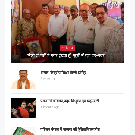
छत्तीसगढ़
मिली तो नहीं है मगर ढूँढता हूँ, ख़ुशी मैं तुझे दर-बदर…
अंततः केंद्रीय शिक्षा मंत्री धर्मेंद्र…
2 weeks ago
पंडवानी गायिका,पद्म विभूषण एवं पद्मश्री…
1 month ago
पश्चिम बंगाल में भाजपा की ऐतिहासिक जीत