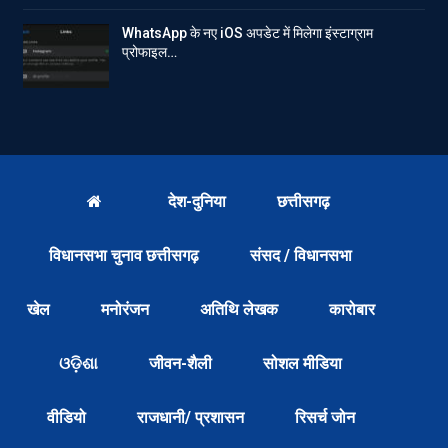
WhatsApp के नए iOS अपडेट में मिलेगा इंस्टाग्राम
प्रोफाइल…
देश-दुनिया
छत्तीसगढ़
विधानसभा चुनाव छत्तीसगढ़
संसद / विधानसभा
खेल
मनोरंजन
अतिथि लेखक
कारोबार
ଓଡ଼ିଶା
जीवन-शैली
सोशल मीडिया
वीडियो
राजधानी/ प्रशासन
रिसर्च जोन