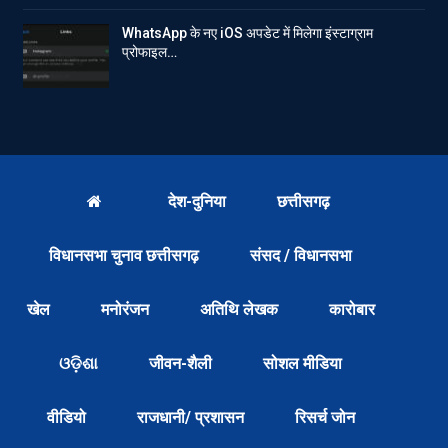
WhatsApp के नए iOS अपडेट में मिलेगा इंस्टाग्राम
प्रोफाइल…
देश-दुनिया
छत्तीसगढ़
विधानसभा चुनाव छत्तीसगढ़
संसद / विधानसभा
खेल
मनोरंजन
अतिथि लेखक
कारोबार
ଓଡ଼ିଶା
जीवन-शैली
सोशल मीडिया
वीडियो
राजधानी/ प्रशासन
रिसर्च जोन