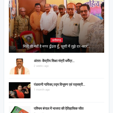
छत्तीसगढ़
मिली तो नहीं है मगर ढूँढता हूँ, ख़ुशी मैं तुझे दर-बदर…
अंततः केंद्रीय शिक्षा मंत्री धर्मेंद्र…
2 weeks ago
पंडवानी गायिका,पद्म विभूषण एवं पद्मश्री…
1 month ago
पश्चिम बंगाल में भाजपा की ऐतिहासिक जीत