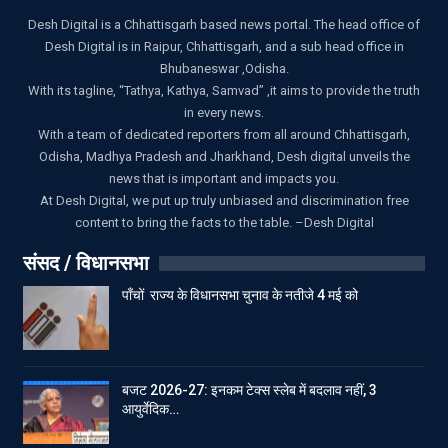
Desh Digital is a Chhattisgarh based news portal. The head office of
Desh Digital is in Raipur, Chhattisgarh, and a sub head office in
Bhubaneswar ,Odisha.
With its tagline, “Tathya, Kathya, Samvad” ,it aims to provide the truth
in every news.
With a team of dedicated reporters from all around Chhattisgarh,
Odisha, Madhya Pradesh and Jharkhand, Desh digital unveils the
news that is important and impacts you.
At Desh Digital, we put up truly unbiased and discrimination free
content to bring the facts to the table. –Desh Digital
संसद / विधानसभा
पाँचों राज्य के विधानसभा चुनाव के नतीजे 4 मई को
बजट 2026-27: इनकम टेक्स स्लेब में बदलाव नहीं, 3
आयुर्वेदिक…