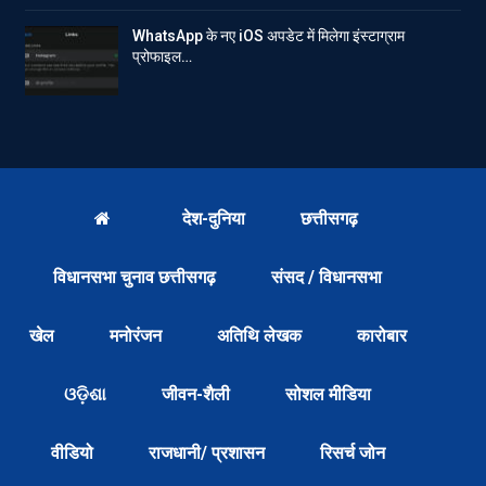
WhatsApp के नए iOS अपडेट में मिलेगा इंस्टाग्राम
प्रोफाइल…
देश-दुनिया
छत्तीसगढ़
विधानसभा चुनाव छत्तीसगढ़
संसद / विधानसभा
खेल
मनोरंजन
अतिथि लेखक
कारोबार
ଓଡ଼ିଶା
जीवन-शैली
सोशल मीडिया
वीडियो
राजधानी/ प्रशासन
रिसर्च जोन