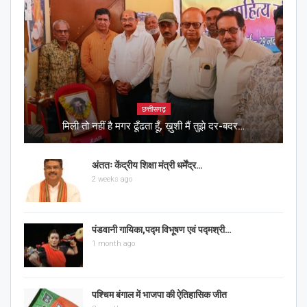
छत्तीसगढ़
मिली तो नहीं है मगर ढूँढता हूँ, ख़ुशी मैं तुझे दर-बदर…
अंततः केंद्रीय शिक्षा मंत्री धर्मेंद्र…
2 weeks ago
पंडवानी गायिका,पद्म विभूषण एवं पद्मश्री…
1 month ago
पश्चिम बंगाल में भाजपा की ऐतिहासिक जीत