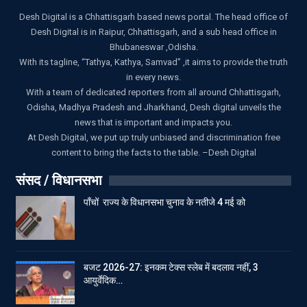
Desh Digital is a Chhattisgarh based news portal. The head office of
Desh Digital is in Raipur, Chhattisgarh, and a sub head office in
Bhubaneswar ,Odisha.
With its tagline, “Tathya, Kathya, Samvad” ,it aims to provide the truth
in every news.
With a team of dedicated reporters from all around Chhattisgarh,
Odisha, Madhya Pradesh and Jharkhand, Desh digital unveils the
news that is important and impacts you.
At Desh Digital, we put up truly unbiased and discrimination free
content to bring the facts to the table. –Desh Digital
संसद / विधानसभा
पाँचों राज्य के विधानसभा चुनाव के नतीजे 4 मई को
बजट 2026-27: इनकम टेक्स स्लेब में बदलाव नहीं, 3
आयुर्वेदिक…