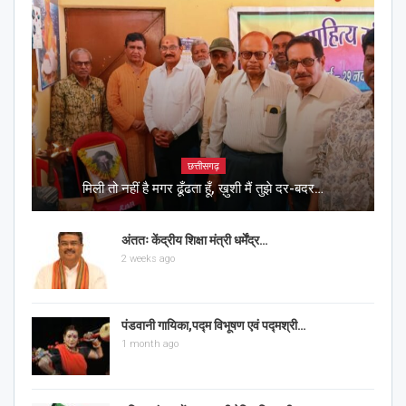
छत्तीसगढ़
मिली तो नहीं है मगर ढूँढता हूँ, ख़ुशी मैं तुझे दर-बदर…
अंततः केंद्रीय शिक्षा मंत्री धर्मेंद्र…
2 weeks ago
पंडवानी गायिका,पद्म विभूषण एवं पद्मश्री…
1 month ago