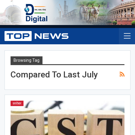
Browsing Tag
Compared To Last July
कारोबार