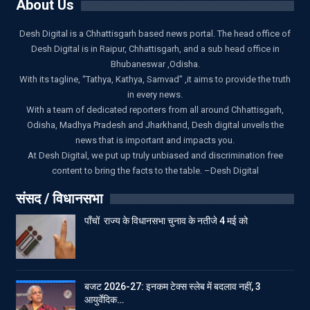
About Us
Desh Digital is a Chhattisgarh based news portal. The head office of
Desh Digital is in Raipur, Chhattisgarh, and a sub head office in
Bhubaneswar ,Odisha.
With its tagline, “Tathya, Kathya, Samvad” ,it aims to provide the truth
in every news.
With a team of dedicated reporters from all around Chhattisgarh,
Odisha, Madhya Pradesh and Jharkhand, Desh digital unveils the
news that is important and impacts you.
At Desh Digital, we put up truly unbiased and discrimination free
content to bring the facts to the table. –Desh Digital
संसद / विधानसभा
पाँचों राज्य के विधानसभा चुनाव के नतीजे 4 मई को
बजट 2026-27: इनकम टेक्स स्लेब में बदलाव नहीं, 3
आयुर्वेदिक…