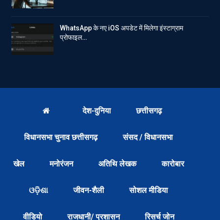
WhatsApp के नए iOS अपडेट में मिलेगा इंस्टाग्राम
प्रोफाइल…
देश-दुनिया
छत्तीसगढ़
विधानसभा चुनाव छत्तीसगढ़
संसद / विधानसभा
खेल
मनोरंजन
अतिथि लेखक
कारोबार
ଓଡ଼ିଶା
जीवन-शैली
सोशल मीडिया
वीडियो
राजधानी/ प्रशासन
रिसर्च जोन