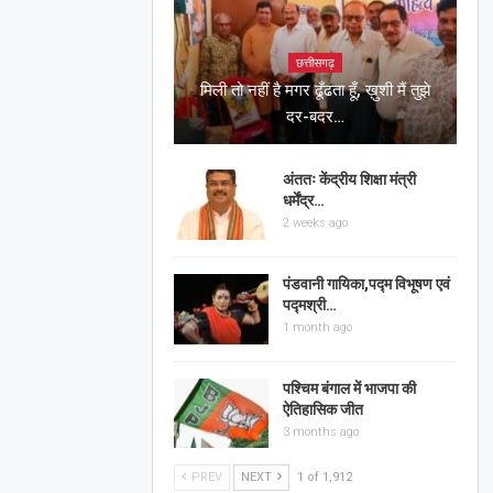
छत्तीसगढ़
मिली तो नहीं है मगर ढूँढता हूँ, ख़ुशी मैं तुझे
दर-बदर…
अंततः केंद्रीय शिक्षा मंत्री
धर्मेंद्र…
2 weeks ago
पंडवानी गायिका,पद्म विभूषण एवं
पद्मश्री…
1 month ago
पश्चिम बंगाल में भाजपा की
ऐतिहासिक जीत
3 months ago
PREV
NEXT
1 of 1,912