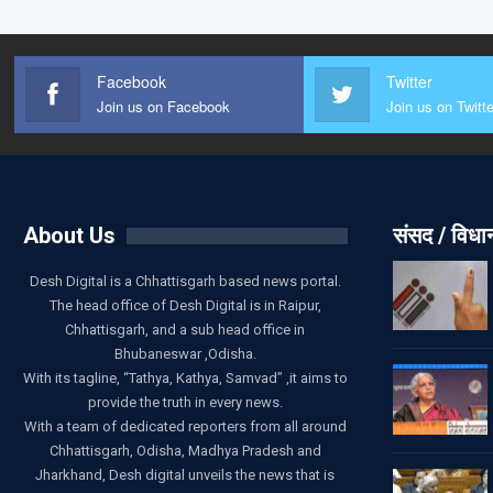
Facebook
Twitter
Join us on Facebook
Join us on Twitte
About Us
संसद / विध
Desh Digital is a Chhattisgarh based news portal.
The head office of Desh Digital is in Raipur,
Chhattisgarh, and a sub head office in
Bhubaneswar ,Odisha.
With its tagline, “Tathya, Kathya, Samvad” ,it aims to
provide the truth in every news.
With a team of dedicated reporters from all around
Chhattisgarh, Odisha, Madhya Pradesh and
Jharkhand, Desh digital unveils the news that is