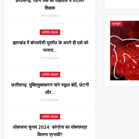
छत्तीसगढ़: पेंशन तक को मोहताज ये रिटायर
शिक्षक
DeshDigital
क्राइम
अतिथि लेखक
झारखंड में बांग्लादेशी घुसपैठ के अपने ही दावे को
भाजपा…
DeshDigital
अतिथि लेखक
छत्तीसगढ़: युक्तियुक्तकरण याने स्कूल बंदी, छंटनी
और…
DeshDigital
अतिथि लेखक
लोकसभा चुनाव 2024: कांग्रेस का घोषणापत्र
कितना प्रभावी?