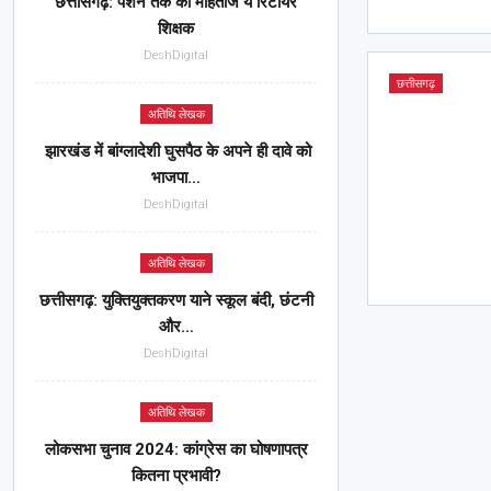
छत्तीसगढ़: पेंशन तक को मोहताज ये रिटायर
शिक्षक
DeshDigital
छत्तीसगढ़
अतिथि लेखक
झारखंड में बांग्लादेशी घुसपैठ के अपने ही दावे को
भाजपा…
DeshDigital
अतिथि लेखक
छत्तीसगढ़: युक्तियुक्तकरण याने स्कूल बंदी, छंटनी
और…
DeshDigital
अतिथि लेखक
लोकसभा चुनाव 2024: कांग्रेस का घोषणापत्र
कितना प्रभावी?