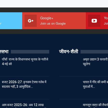
Google+
Yo
r
Join us on Google
Jo
ानसभा
जीवन-शैली
पाँचों राज्य के विधानसभा चुनाव के नतीजे
अमृत उद्यान 3 फरवरी 
4 मई को
खुलेगा
बजट 2026-27: इनकम टेक्स स्लेब में
भारत में नींद की कमी क
बदलाव नहीं, 3 आयुर्वेदिक…
युवाओं में…
आम बजट 2025-26: अब 12 लाख
मानसून सत्र की तैयारी