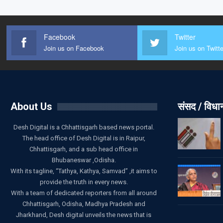
Facebook
Twitter
Join us on Facebook
Join us on Twitte
About Us
संसद / विध
Desh Digital is a Chhattisgarh based news portal.
The head office of Desh Digital is in Raipur,
Chhattisgarh, and a sub head office in
Bhubaneswar ,Odisha.
With its tagline, “Tathya, Kathya, Samvad” ,it aims to
provide the truth in every news.
With a team of dedicated reporters from all around
Chhattisgarh, Odisha, Madhya Pradesh and
Jharkhand, Desh digital unveils the news that is