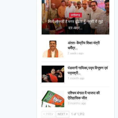
छत्तीसगढ़
मिली तो नहीं है मगर ढूँढता हूँ, ख़ुशी मैं तुझे
दर-बदर…
अंततः केंद्रीय शिक्षा मंत्री
धर्मेंद्र…
2 weeks ago
पंडवानी गायिका,पद्म विभूषण एवं
पद्मश्री…
1 month ago
पश्चिम बंगाल में भाजपा की
ऐतिहासिक जीत
3 months ago
PREV
NEXT
1 of 1,912