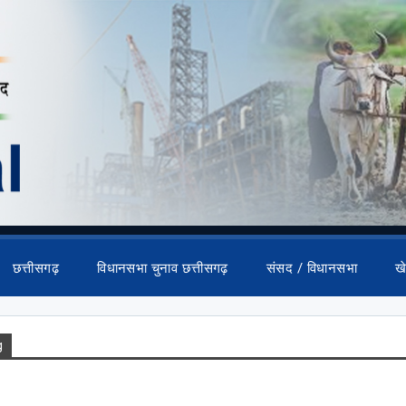
छत्तीसगढ़
विधानसभा चुनाव छत्तीसगढ़
संसद / विधानसभा
ख
g