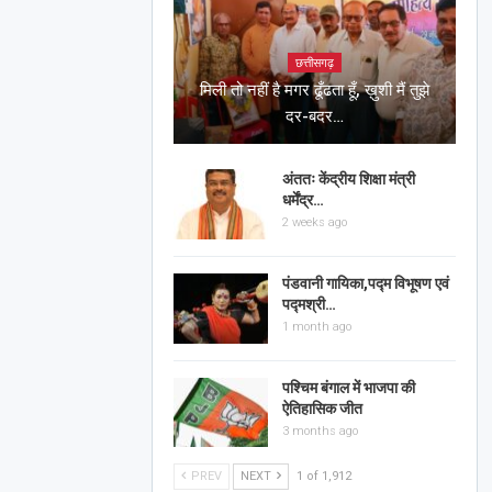
छत्तीसगढ़
मिली तो नहीं है मगर ढूँढता हूँ, ख़ुशी मैं तुझे
दर-बदर…
अंततः केंद्रीय शिक्षा मंत्री
धर्मेंद्र…
2 weeks ago
पंडवानी गायिका,पद्म विभूषण एवं
पद्मश्री…
1 month ago
पश्चिम बंगाल में भाजपा की
ऐतिहासिक जीत
3 months ago
PREV
NEXT
1 of 1,912