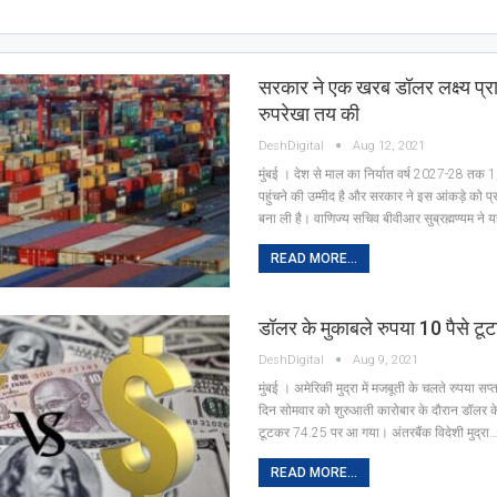
सरकार ने एक खरब डॉलर लक्ष्य प्रा
रुपरेखा तय की
DeshDigital
Aug 12, 2021
मुंबई । देश से माल का निर्यात वर्ष 2027-28 त
पहुंचने की उम्मीद है और सरकार ने इस आंकड़े को प्र
बना ली है। वाणिज्य सचिव बीवीआर सुब्रह्मण्यम ने 
READ MORE...
डॉलर के मुकाबले रुपया 10 पैसे टूट
DeshDigital
Aug 9, 2021
मुंबई । अमेरिकी मुद्रा में मजबूती के चलते रुपया सप
‎दिन सोमवार को शुरुआती कारोबार के दौरान डॉलर के
टूटकर 74.25 पर आ गया। अंतरबैंक विदेशी मुद्रा
READ MORE...