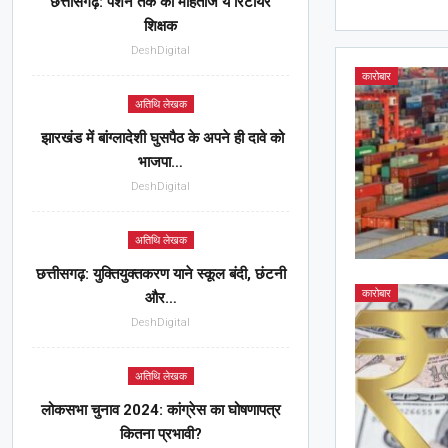
छत्तीसगढ़: पेंशन तक को मोहताज ये रिटायर
शिक्षक
DeshDigital
कारोबार
अतिथि लेखक
झारखंड में बांग्लादेशी घुसपैठ के अपने ही दावे को
भाजपा…
DeshDigital
अतिथि लेखक
छत्तीसगढ़: युक्तियुक्तकरण याने स्कूल बंदी, छंटनी
कारोबार
और…
DeshDigital
अतिथि लेखक
लोकसभा चुनाव 2024: कांग्रेस का घोषणापत्र
कितना प्रभावी?