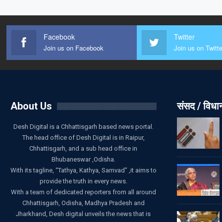
Facebook
Twitter
Join us on Facebook
Join us on Twitte
About Us
संसद / विध
Desh Digital is a Chhattisgarh based news portal.
The head office of Desh Digital is in Raipur,
Chhattisgarh, and a sub head office in
Bhubaneswar ,Odisha.
With its tagline, “Tathya, Kathya, Samvad” ,it aims to
provide the truth in every news.
With a team of dedicated reporters from all around
Chhattisgarh, Odisha, Madhya Pradesh and
Jharkhand, Desh digital unveils the news that is