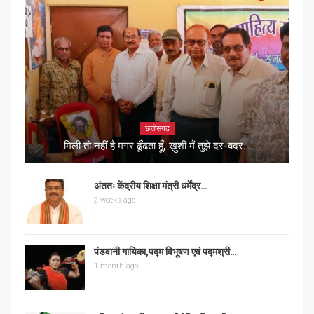
छत्तीसगढ़
मिली तो नहीं है मगर ढूँढता हूँ, ख़ुशी मैं तुझे दर-बदर…
अंततः केंद्रीय शिक्षा मंत्री धर्मेंद्र…
2 weeks ago
पंडवानी गायिका,पद्म विभूषण एवं पद्मश्री…
1 month ago