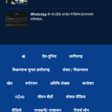
WhatsApp के नए iOS अपडेट में मिलेगा इंस्टाग्राम
प्रोफाइल…
देश-दुनिया
छत्तीसगढ़
विधानसभा चुनाव छत्तीसगढ़
संसद / विधानसभा
खेल
मनोरंजन
अतिथि लेखक
कारोबार
ଓଡ଼ିଶା
जीवन-शैली
सोशल मीडिया
वीडियो
राजधानी/ प्रशासन
रिसर्च जोन