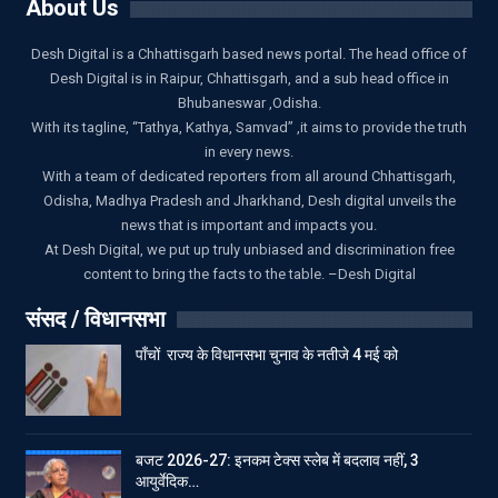
About Us
Desh Digital is a Chhattisgarh based news portal. The head office of
Desh Digital is in Raipur, Chhattisgarh, and a sub head office in
Bhubaneswar ,Odisha.
With its tagline, “Tathya, Kathya, Samvad” ,it aims to provide the truth
in every news.
With a team of dedicated reporters from all around Chhattisgarh,
Odisha, Madhya Pradesh and Jharkhand, Desh digital unveils the
news that is important and impacts you.
At Desh Digital, we put up truly unbiased and discrimination free
content to bring the facts to the table. –Desh Digital
संसद / विधानसभा
पाँचों राज्य के विधानसभा चुनाव के नतीजे 4 मई को
बजट 2026-27: इनकम टेक्स स्लेब में बदलाव नहीं, 3
आयुर्वेदिक…