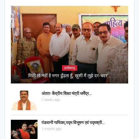
छत्तीसगढ़
मिली तो नहीं है मगर ढूँढता हूँ, ख़ुशी मैं तुझे दर-बदर…
अंततः केंद्रीय शिक्षा मंत्री धर्मेंद्र…
2 weeks ago
पंडवानी गायिका,पद्म विभूषण एवं पद्मश्री…
1 month ago