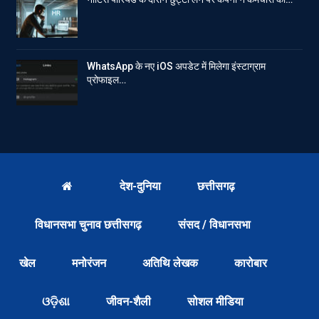
WhatsApp के नए iOS अपडेट में मिलेगा इंस्टाग्राम
प्रोफाइल…
देश-दुनिया
छत्तीसगढ़
विधानसभा चुनाव छत्तीसगढ़
संसद / विधानसभा
खेल
मनोरंजन
अतिथि लेखक
कारोबार
ଓଡ଼ିଶା
जीवन-शैली
सोशल मीडिया