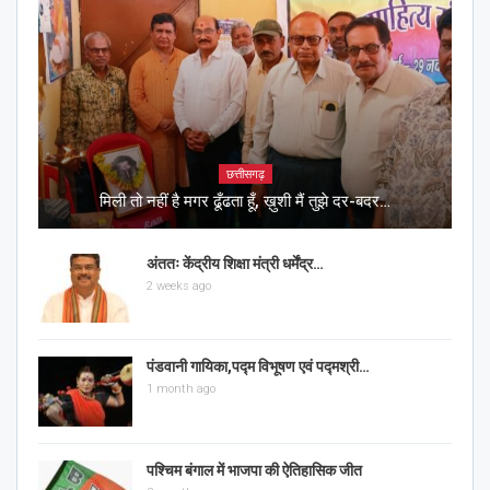
छत्तीसगढ़
मिली तो नहीं है मगर ढूँढता हूँ, ख़ुशी मैं तुझे दर-बदर…
अंततः केंद्रीय शिक्षा मंत्री धर्मेंद्र…
2 weeks ago
पंडवानी गायिका,पद्म विभूषण एवं पद्मश्री…
1 month ago
पश्चिम बंगाल में भाजपा की ऐतिहासिक जीत