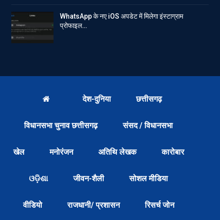
WhatsApp के नए iOS अपडेट में मिलेगा इंस्टाग्राम
प्रोफाइल…
देश-दुनिया
छत्तीसगढ़
विधानसभा चुनाव छत्तीसगढ़
संसद / विधानसभा
खेल
मनोरंजन
अतिथि लेखक
कारोबार
ଓଡ଼ିଶା
जीवन-शैली
सोशल मीडिया
वीडियो
राजधानी/ प्रशासन
रिसर्च जोन