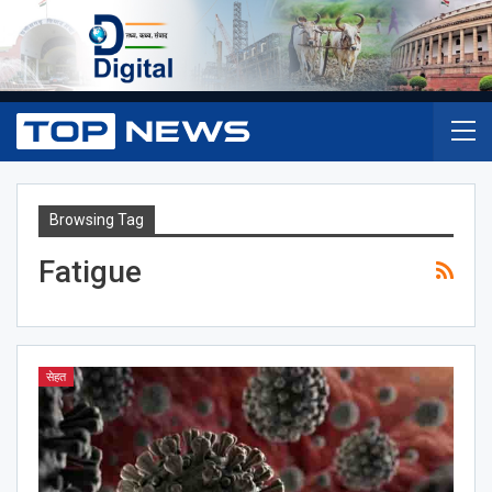
Browsing Tag
Fatigue
सेहत