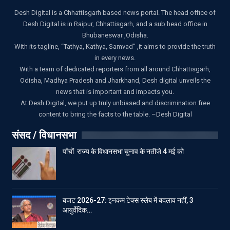
Desh Digital is a Chhattisgarh based news portal. The head office of
Desh Digital is in Raipur, Chhattisgarh, and a sub head office in
Bhubaneswar ,Odisha.
With its tagline, “Tathya, Kathya, Samvad” ,it aims to provide the truth
in every news.
With a team of dedicated reporters from all around Chhattisgarh,
Odisha, Madhya Pradesh and Jharkhand, Desh digital unveils the
news that is important and impacts you.
At Desh Digital, we put up truly unbiased and discrimination free
content to bring the facts to the table. –Desh Digital
संसद / विधानसभा
पाँचों राज्य के विधानसभा चुनाव के नतीजे 4 मई को
बजट 2026-27: इनकम टेक्स स्लेब में बदलाव नहीं, 3
आयुर्वेदिक…