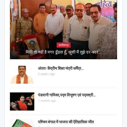
छत्तीसगढ़
मिली तो नहीं है मगर ढूँढता हूँ, ख़ुशी मैं तुझे दर-बदर…
अंततः केंद्रीय शिक्षा मंत्री धर्मेंद्र…
2 weeks ago
पंडवानी गायिका,पद्म विभूषण एवं पद्मश्री…
1 month ago
पश्चिम बंगाल में भाजपा की ऐतिहासिक जीत