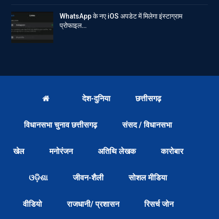
WhatsApp के नए iOS अपडेट में मिलेगा इंस्टाग्राम
प्रोफाइल…
देश-दुनिया
छत्तीसगढ़
विधानसभा चुनाव छत्तीसगढ़
संसद / विधानसभा
खेल
मनोरंजन
अतिथि लेखक
कारोबार
ଓଡ଼ିଶା
जीवन-शैली
सोशल मीडिया
वीडियो
राजधानी/ प्रशासन
रिसर्च जोन