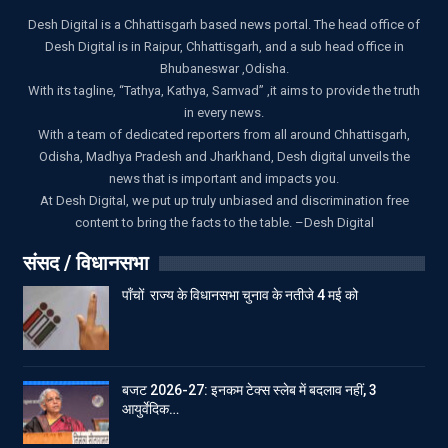
Desh Digital is a Chhattisgarh based news portal. The head office of
Desh Digital is in Raipur, Chhattisgarh, and a sub head office in
Bhubaneswar ,Odisha.
With its tagline, “Tathya, Kathya, Samvad” ,it aims to provide the truth
in every news.
With a team of dedicated reporters from all around Chhattisgarh,
Odisha, Madhya Pradesh and Jharkhand, Desh digital unveils the
news that is important and impacts you.
At Desh Digital, we put up truly unbiased and discrimination free
content to bring the facts to the table. –Desh Digital
संसद / विधानसभा
पाँचों राज्य के विधानसभा चुनाव के नतीजे 4 मई को
बजट 2026-27: इनकम टेक्स स्लेब में बदलाव नहीं, 3
आयुर्वेदिक…