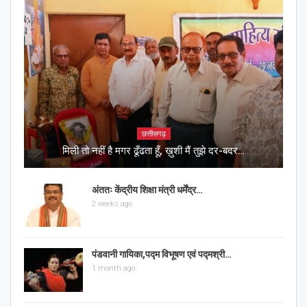
छत्तीसगढ़
मिली तो नहीं है मगर ढूँढता हूँ, ख़ुशी मैं तुझे दर-बदर…
अंततः केंद्रीय शिक्षा मंत्री धर्मेंद्र…
2 weeks ago
पंडवानी गायिका,पद्म विभूषण एवं पद्मश्री…
1 month ago