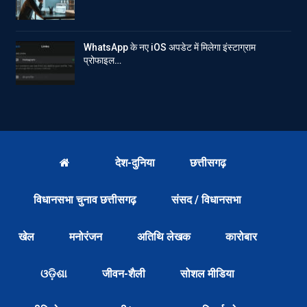
WhatsApp के नए iOS अपडेट में मिलेगा इंस्टाग्राम
प्रोफाइल…
देश-दुनिया
छत्तीसगढ़
विधानसभा चुनाव छत्तीसगढ़
संसद / विधानसभा
खेल
मनोरंजन
अतिथि लेखक
कारोबार
ଓଡ଼ିଶା
जीवन-शैली
सोशल मीडिया