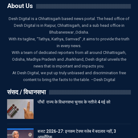
About Us
Desh Digital is a Chhattisgarh based news portal. The head office of
Desh Digital is in Raipur, Chhattisgarh, and a sub head office in
Bhubaneswar ,Odisha.
With its tagline, “Tathya, Kathya, Samvad” ,it aims to provide the truth
in every news.
With a team of dedicated reporters from all around Chhattisgarh,
Odisha, Madhya Pradesh and Jharkhand, Desh digital unveils the
news that is important and impacts you.
At Desh Digital, we put up truly unbiased and discrimination free
content to bring the facts to the table. –Desh Digital
संसद / विधानसभा
पाँचों राज्य के विधानसभा चुनाव के नतीजे 4 मई को
बजट 2026-27: इनकम टेक्स स्लेब में बदलाव नहीं, 3
आयुर्वेदिक…