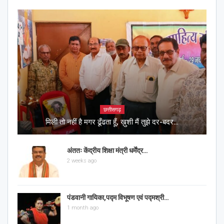
छत्तीसगढ़
मिली तो नहीं है मगर ढूँढता हूँ, ख़ुशी मैं तुझे दर-बदर…
अंततः केंद्रीय शिक्षा मंत्री धर्मेंद्र…
2 weeks ago
पंडवानी गायिका,पद्म विभूषण एवं पद्मश्री…
1 month ago