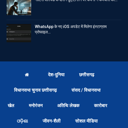
WhatsApp के नए iOS अपडेट में मिलेगा इंस्टाग्राम
प्रोफाइल…
देश-दुनिया
छत्तीसगढ़
विधानसभा चुनाव छत्तीसगढ़
संसद / विधानसभा
खेल
मनोरंजन
अतिथि लेखक
कारोबार
ଓଡ଼ିଶା
जीवन-शैली
सोशल मीडिया