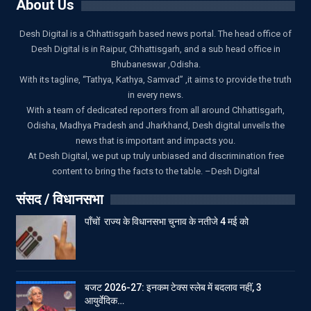
About Us
Desh Digital is a Chhattisgarh based news portal. The head office of
Desh Digital is in Raipur, Chhattisgarh, and a sub head office in
Bhubaneswar ,Odisha.
With its tagline, “Tathya, Kathya, Samvad” ,it aims to provide the truth
in every news.
With a team of dedicated reporters from all around Chhattisgarh,
Odisha, Madhya Pradesh and Jharkhand, Desh digital unveils the
news that is important and impacts you.
At Desh Digital, we put up truly unbiased and discrimination free
content to bring the facts to the table. –Desh Digital
संसद / विधानसभा
पाँचों राज्य के विधानसभा चुनाव के नतीजे 4 मई को
बजट 2026-27: इनकम टेक्स स्लेब में बदलाव नहीं, 3
आयुर्वेदिक…