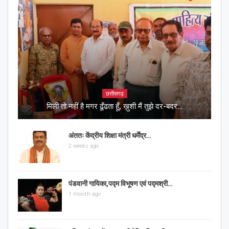
छत्तीसगढ़
मिली तो नहीं है मगर ढूँढता हूँ, ख़ुशी मैं तुझे दर-बदर…
अंततः केंद्रीय शिक्षा मंत्री धर्मेंद्र…
2 weeks ago
पंडवानी गायिका,पद्म विभूषण एवं पद्मश्री…
1 month ago