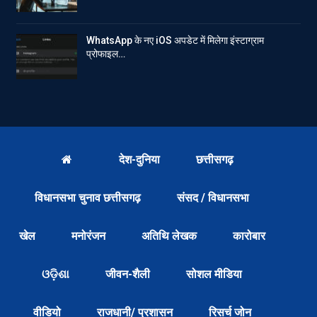
WhatsApp के नए iOS अपडेट में मिलेगा इंस्टाग्राम
प्रोफाइल…
देश-दुनिया
छत्तीसगढ़
विधानसभा चुनाव छत्तीसगढ़
संसद / विधानसभा
खेल
मनोरंजन
अतिथि लेखक
कारोबार
ଓଡ଼ିଶା
जीवन-शैली
सोशल मीडिया
वीडियो
राजधानी/ प्रशासन
रिसर्च जोन