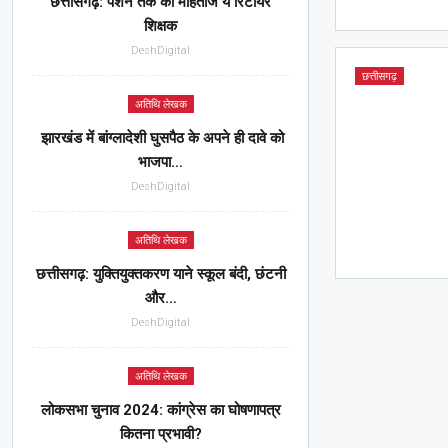
छत्तीसगढ़: पेंशन तक को मोहताज ये रिटायर
शिक्षक
DeshDigital
छत्तीसगढ़
अतिथि लेखक
झारखंड में बांग्लादेशी घुसपैठ के अपने ही दावे को
भाजपा…
DeshDigital
अतिथि लेखक
छत्तीसगढ़: युक्तियुक्तकरण याने स्कूल बंदी, छंटनी
और…
DeshDigital
अतिथि लेखक
लोकसभा चुनाव 2024: कांग्रेस का घोषणापत्र
कितना प्रभावी?