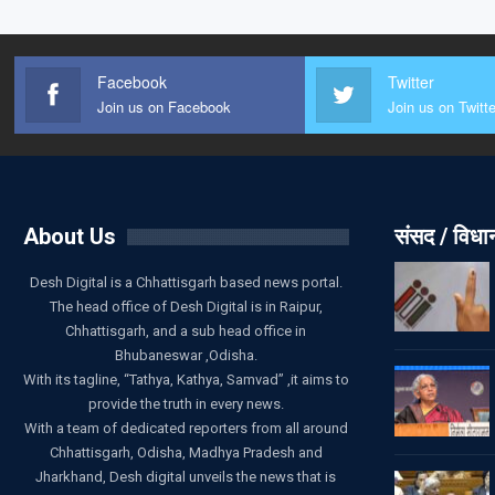
Facebook
Twitter
Join us on Facebook
Join us on Twitte
About Us
संसद / विध
Desh Digital is a Chhattisgarh based news portal.
The head office of Desh Digital is in Raipur,
Chhattisgarh, and a sub head office in
Bhubaneswar ,Odisha.
With its tagline, “Tathya, Kathya, Samvad” ,it aims to
provide the truth in every news.
With a team of dedicated reporters from all around
Chhattisgarh, Odisha, Madhya Pradesh and
Jharkhand, Desh digital unveils the news that is