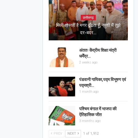
छत्तीसगढ़
मिली तो नहीं है मगर ढूँढता हूँ, ख़ुशी मैं तुझे
दर-बदर…
अंततः केंद्रीय शिक्षा मंत्री
धर्मेंद्र…
2 weeks ago
पंडवानी गायिका,पद्म विभूषण एवं
पद्मश्री…
1 month ago
पश्चिम बंगाल में भाजपा की
ऐतिहासिक जीत
3 months ago
PREV
NEXT
1 of 1,912