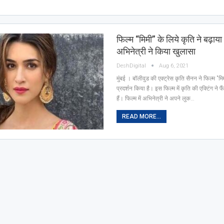
फिल्म “मिमी” के ‎लिये कृति ने बढ़ा
अ‎‎‎‎भिनेत्री ने ‎किया खुलासा
DeshDigital
Aug 6, 2021
मुंबई । बॉलीवुड की एक्ट्रेस कृति सैनन ने फिल्म "मि
‎प्रदर्शन ‎किया है। इस ‎फिल्म में कृ‎ति की ए‎क्टिंग ने
हैं। ‎फिल्म में अ‎भिनेत्री ने अपने लुक…
READ MORE...