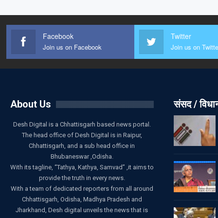
Facebook
Twitter
Join us on Facebook
Join us on Twitte
About Us
संसद / विध
Desh Digital is a Chhattisgarh based news portal.
The head office of Desh Digital is in Raipur,
Chhattisgarh, and a sub head office in
Bhubaneswar ,Odisha.
With its tagline, “Tathya, Kathya, Samvad” ,it aims to
provide the truth in every news.
With a team of dedicated reporters from all around
Chhattisgarh, Odisha, Madhya Pradesh and
Jharkhand, Desh digital unveils the news that is