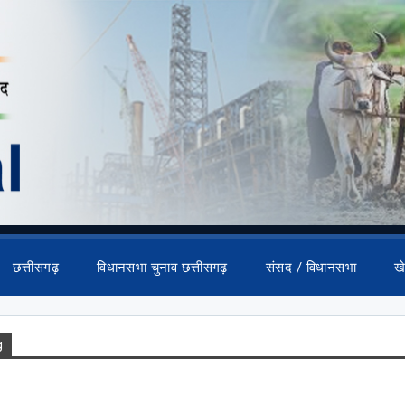
छत्तीसगढ़
विधानसभा चुनाव छत्तीसगढ़
संसद / विधानसभा
ख
g