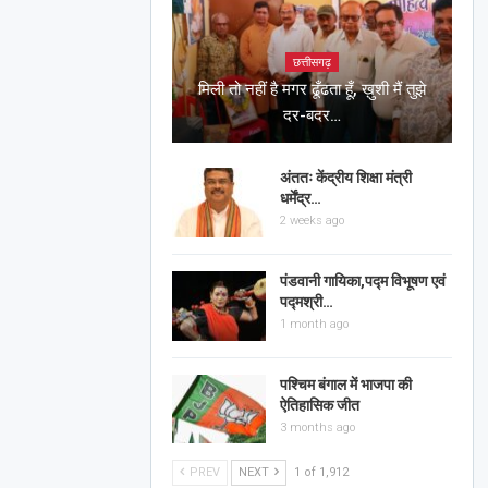
छत्तीसगढ़
मिली तो नहीं है मगर ढूँढता हूँ, ख़ुशी मैं तुझे
दर-बदर…
अंततः केंद्रीय शिक्षा मंत्री
धर्मेंद्र…
2 weeks ago
पंडवानी गायिका,पद्म विभूषण एवं
पद्मश्री…
1 month ago
पश्चिम बंगाल में भाजपा की
ऐतिहासिक जीत
3 months ago
PREV
NEXT
1 of 1,912