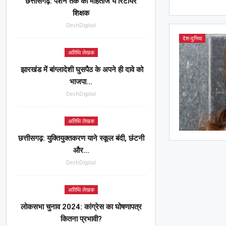
छत्तीसगढ़: पेंशन तक को मोहताज ये रिटायर
शिक्षक
DeshDigital
देश-दुनिया
अतिथि लेखक
झारखंड में बांग्लादेशी घुसपैठ के अपने ही दावे को
भाजपा…
DeshDigital
अतिथि लेखक
छत्तीसगढ़: युक्तियुक्तकरण याने स्कूल बंदी, छंटनी
और…
DeshDigital
अतिथि लेखक
लोकसभा चुनाव 2024: कांग्रेस का घोषणापत्र
कितना प्रभावी?