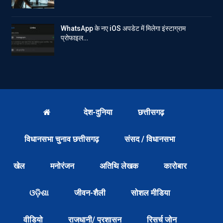
WhatsApp के नए iOS अपडेट में मिलेगा इंस्टाग्राम
प्रोफाइल…
देश-दुनिया
छत्तीसगढ़
विधानसभा चुनाव छत्तीसगढ़
संसद / विधानसभा
खेल
मनोरंजन
अतिथि लेखक
कारोबार
ଓଡ଼ିଶା
जीवन-शैली
सोशल मीडिया
वीडियो
राजधानी/ प्रशासन
रिसर्च जोन