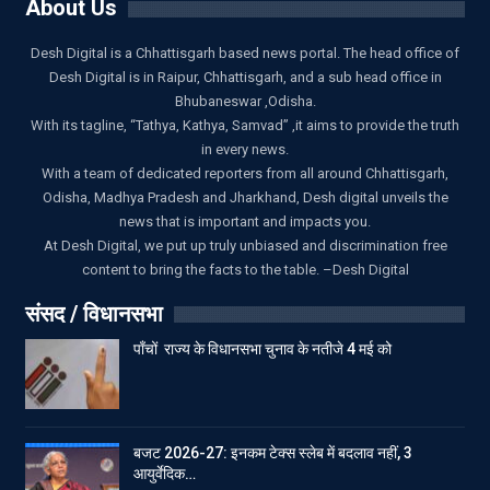
About Us
Desh Digital is a Chhattisgarh based news portal. The head office of
Desh Digital is in Raipur, Chhattisgarh, and a sub head office in
Bhubaneswar ,Odisha.
With its tagline, “Tathya, Kathya, Samvad” ,it aims to provide the truth
in every news.
With a team of dedicated reporters from all around Chhattisgarh,
Odisha, Madhya Pradesh and Jharkhand, Desh digital unveils the
news that is important and impacts you.
At Desh Digital, we put up truly unbiased and discrimination free
content to bring the facts to the table. –Desh Digital
संसद / विधानसभा
पाँचों राज्य के विधानसभा चुनाव के नतीजे 4 मई को
बजट 2026-27: इनकम टेक्स स्लेब में बदलाव नहीं, 3
आयुर्वेदिक…