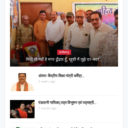
छत्तीसगढ़
मिली तो नहीं है मगर ढूँढता हूँ, ख़ुशी मैं तुझे दर-बदर…
अंततः केंद्रीय शिक्षा मंत्री धर्मेंद्र…
2 weeks ago
पंडवानी गायिका,पद्म विभूषण एवं पद्मश्री…
1 month ago