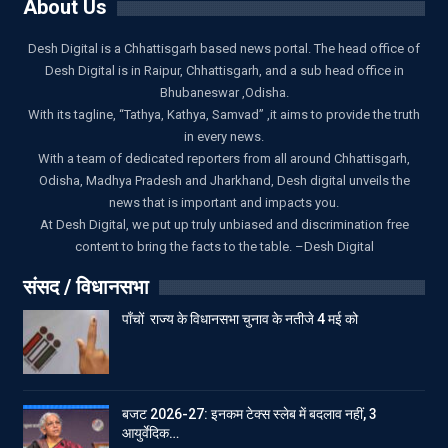
About Us
Desh Digital is a Chhattisgarh based news portal. The head office of
Desh Digital is in Raipur, Chhattisgarh, and a sub head office in
Bhubaneswar ,Odisha.
With its tagline, “Tathya, Kathya, Samvad” ,it aims to provide the truth
in every news.
With a team of dedicated reporters from all around Chhattisgarh,
Odisha, Madhya Pradesh and Jharkhand, Desh digital unveils the
news that is important and impacts you.
At Desh Digital, we put up truly unbiased and discrimination free
content to bring the facts to the table. –Desh Digital
संसद / विधानसभा
पाँचों राज्य के विधानसभा चुनाव के नतीजे 4 मई को
बजट 2026-27: इनकम टेक्स स्लेब में बदलाव नहीं, 3
आयुर्वेदिक…