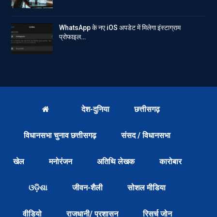
WhatsApp के नए iOS अपडेट में मिलेगा इंस्टाग्राम
प्रोफाइल…
देश-दुनिया
छत्तीसगढ़
विधानसभा चुनाव छत्तीसगढ़
संसद / विधानसभा
खेल
मनोरंजन
अतिथि लेखक
कारोबार
ଓଡ଼ିଶା
जीवन-शैली
सोशल मीडिया
वीडियो
राजधानी/ प्रशासन
रिसर्च जोन