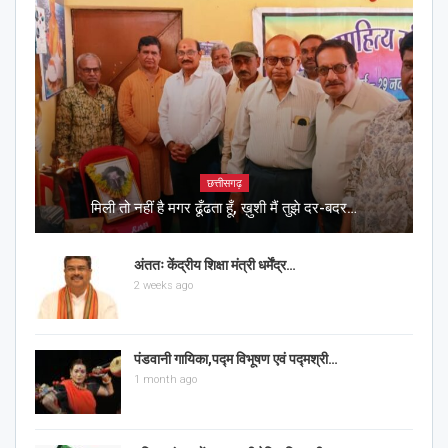
छत्तीसगढ़
मिली तो नहीं है मगर ढूँढता हूँ, ख़ुशी मैं तुझे दर-बदर…
अंततः केंद्रीय शिक्षा मंत्री धर्मेंद्र…
2 weeks ago
पंडवानी गायिका,पद्म विभूषण एवं पद्मश्री…
1 month ago