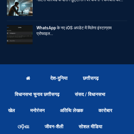
WhatsApp के नए iOS अपडेट में मिलेगा इंस्टाग्राम
प्रोफाइल…
देश-दुनिया
छत्तीसगढ़
विधानसभा चुनाव छत्तीसगढ़
संसद / विधानसभा
खेल
मनोरंजन
अतिथि लेखक
कारोबार
ଓଡ଼ିଶା
जीवन-शैली
सोशल मीडिया