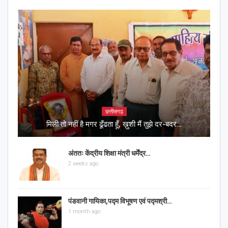
छत्तीसगढ़
मिली तो नहीं है मगर ढूँढता हूँ, ख़ुशी मैं तुझे दर-बदर…
अंततः केंद्रीय शिक्षा मंत्री धर्मेंद्र…
2 weeks ago
पंडवानी गायिका,पद्म विभूषण एवं पद्मश्री…
1 month ago