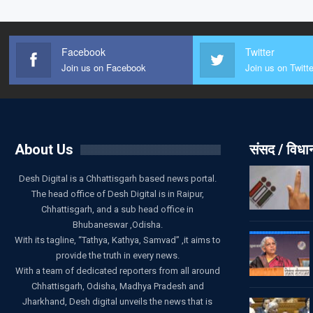
Facebook
Twitter
Join us on Facebook
Join us on Twitte
About Us
संसद / विध
Desh Digital is a Chhattisgarh based news portal.
The head office of Desh Digital is in Raipur,
Chhattisgarh, and a sub head office in
Bhubaneswar ,Odisha.
With its tagline, “Tathya, Kathya, Samvad” ,it aims to
provide the truth in every news.
With a team of dedicated reporters from all around
Chhattisgarh, Odisha, Madhya Pradesh and
Jharkhand, Desh digital unveils the news that is