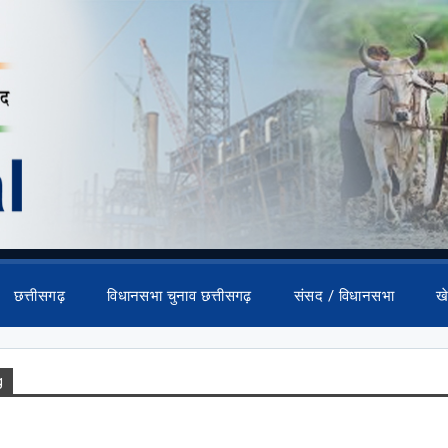
छत्तीसगढ़
विधानसभा चुनाव छत्तीसगढ़
संसद / विधानसभा
ख
g