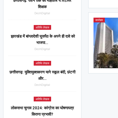
छत्तीसगढ़: पेंशन तक को मोहताज ये रिटायर
शिक्षक
DeshDigital
कारोबार
अतिथि लेखक
झारखंड में बांग्लादेशी घुसपैठ के अपने ही दावे को
भाजपा…
DeshDigital
अतिथि लेखक
छत्तीसगढ़: युक्तियुक्तकरण याने स्कूल बंदी, छंटनी
और…
DeshDigital
अतिथि लेखक
लोकसभा चुनाव 2024: कांग्रेस का घोषणापत्र
कितना प्रभावी?