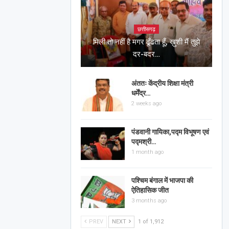
छत्तीसगढ़
मिली तो नहीं है मगर ढूँढता हूँ, ख़ुशी मैं तुझे
दर-बदर…
अंततः केंद्रीय शिक्षा मंत्री
धर्मेंद्र…
2 weeks ago
पंडवानी गायिका,पद्म विभूषण एवं
पद्मश्री…
1 month ago
पश्चिम बंगाल में भाजपा की
ऐतिहासिक जीत
3 months ago
PREV
NEXT
1 of 1,912