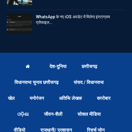
WhatsApp के नए iOS अपडेट में मिलेगा इंस्टाग्राम
प्रोफाइल…
देश-दुनिया
छत्तीसगढ़
विधानसभा चुनाव छत्तीसगढ़
संसद / विधानसभा
खेल
मनोरंजन
अतिथि लेखक
कारोबार
ଓଡ଼ିଶା
जीवन-शैली
सोशल मीडिया
वीडियो
राजधानी/ प्रशासन
रिसर्च जोन