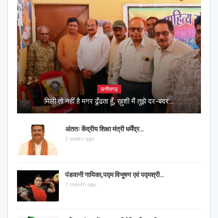
छत्तीसगढ़
मिली तो नहीं है मगर ढूँढता हूँ, ख़ुशी मैं तुझे दर-बदर…
अंततः केंद्रीय शिक्षा मंत्री धर्मेंद्र…
2 weeks ago
पंडवानी गायिका,पद्म विभूषण एवं पद्मश्री…
1 month ago