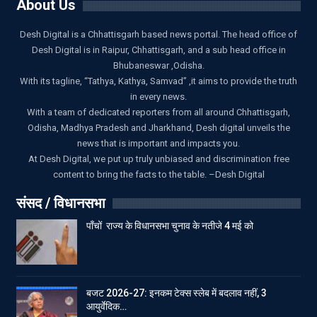
About Us
Desh Digital is a Chhattisgarh based news portal. The head office of
Desh Digital is in Raipur, Chhattisgarh, and a sub head office in
Bhubaneswar ,Odisha.
With its tagline, “Tathya, Kathya, Samvad” ,it aims to provide the truth
in every news.
With a team of dedicated reporters from all around Chhattisgarh,
Odisha, Madhya Pradesh and Jharkhand, Desh digital unveils the
news that is important and impacts you.
At Desh Digital, we put up truly unbiased and discrimination free
content to bring the facts to the table. –Desh Digital
संसद / विधानसभा
पाँचों राज्य के विधानसभा चुनाव के नतीजे 4 मई को
बजट 2026-27: इनकम टेक्स स्लेब में बदलाव नहीं, 3
आयुर्वेदिक…