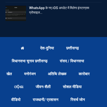
WhatsApp के नए iOS अपडेट में मिलेगा इंस्टाग्राम
प्रोफाइल…
देश-दुनिया
छत्तीसगढ़
विधानसभा चुनाव छत्तीसगढ़
संसद / विधानसभा
खेल
मनोरंजन
अतिथि लेखक
कारोबार
ଓଡ଼ିଶା
जीवन-शैली
सोशल मीडिया
वीडियो
राजधानी/ प्रशासन
रिसर्च जोन