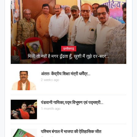
छत्तीसगढ़
मिली तो नहीं है मगर ढूँढता हूँ, ख़ुशी मैं तुझे दर-बदर…
अंततः केंद्रीय शिक्षा मंत्री धर्मेंद्र…
2 weeks ago
पंडवानी गायिका,पद्म विभूषण एवं पद्मश्री…
1 month ago
पश्चिम बंगाल में भाजपा की ऐतिहासिक जीत