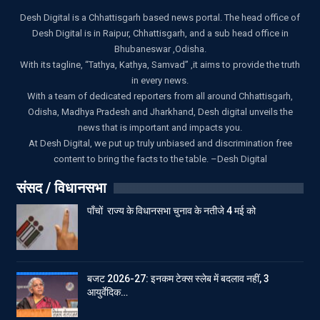
Desh Digital is a Chhattisgarh based news portal. The head office of
Desh Digital is in Raipur, Chhattisgarh, and a sub head office in
Bhubaneswar ,Odisha.
With its tagline, “Tathya, Kathya, Samvad” ,it aims to provide the truth
in every news.
With a team of dedicated reporters from all around Chhattisgarh,
Odisha, Madhya Pradesh and Jharkhand, Desh digital unveils the
news that is important and impacts you.
At Desh Digital, we put up truly unbiased and discrimination free
content to bring the facts to the table. –Desh Digital
संसद / विधानसभा
पाँचों राज्य के विधानसभा चुनाव के नतीजे 4 मई को
बजट 2026-27: इनकम टेक्स स्लेब में बदलाव नहीं, 3
आयुर्वेदिक…