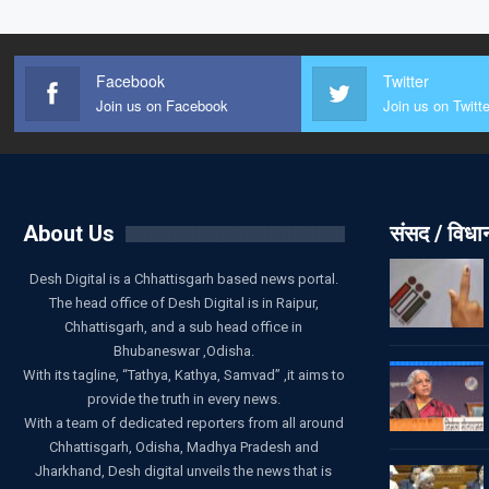
Facebook
Twitter
Join us on Facebook
Join us on Twitte
About Us
संसद / विध
Desh Digital is a Chhattisgarh based news portal.
The head office of Desh Digital is in Raipur,
Chhattisgarh, and a sub head office in
Bhubaneswar ,Odisha.
With its tagline, “Tathya, Kathya, Samvad” ,it aims to
provide the truth in every news.
With a team of dedicated reporters from all around
Chhattisgarh, Odisha, Madhya Pradesh and
Jharkhand, Desh digital unveils the news that is