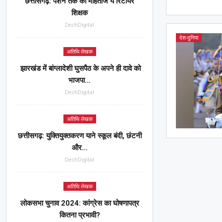
छत्तीसगढ़: पेंशन तक को मोहताज ये रिटायर
शिक्षक
DeshDigital
देश-दुनिया
अतिथि लेखक
झारखंड में बांग्लादेशी घुसपैठ के अपने ही दावे को
भाजपा…
DeshDigital
अतिथि लेखक
छत्तीसगढ़: युक्तियुक्तकरण याने स्कूल बंदी, छंटनी
और…
DeshDigital
अतिथि लेखक
लोकसभा चुनाव 2024: कांग्रेस का घोषणापत्र
कितना प्रभावी?