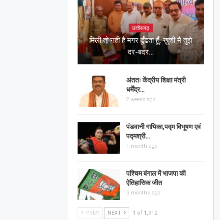
छत्तीसगढ़
मिली तो नहीं है मगर ढूँढता हूँ, ख़ुशी मैं तुझे
दर-बदर…
अंततः केंद्रीय शिक्षा मंत्री
धर्मेंद्र…
2 weeks ago
पंडवानी गायिका,पद्म विभूषण एवं
पद्मश्री…
1 month ago
पश्चिम बंगाल में भाजपा की
ऐतिहासिक जीत
3 months ago
PREV
NEXT
1 of 1,912