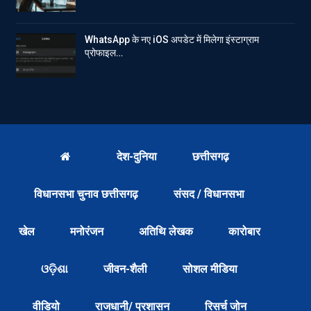
WhatsApp के नए iOS अपडेट में मिलेगा इंस्टाग्राम
प्रोफाइल…
देश-दुनिया
छत्तीसगढ़
विधानसभा चुनाव छत्तीसगढ़
संसद / विधानसभा
खेल
मनोरंजन
अतिथि लेखक
कारोबार
ଓଡ଼ିଶା
जीवन-शैली
सोशल मीडिया
वीडियो
राजधानी/ प्रशासन
रिसर्च जोन