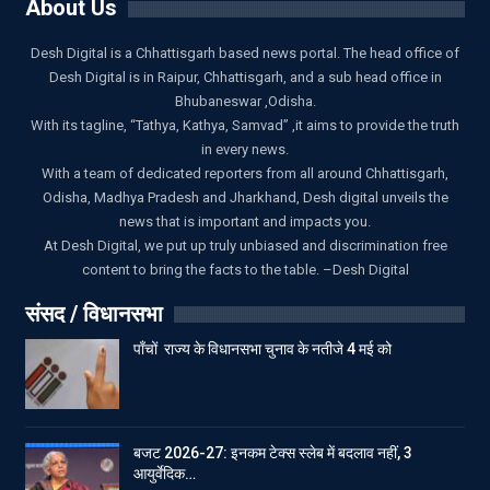
About Us
Desh Digital is a Chhattisgarh based news portal. The head office of
Desh Digital is in Raipur, Chhattisgarh, and a sub head office in
Bhubaneswar ,Odisha.
With its tagline, “Tathya, Kathya, Samvad” ,it aims to provide the truth
in every news.
With a team of dedicated reporters from all around Chhattisgarh,
Odisha, Madhya Pradesh and Jharkhand, Desh digital unveils the
news that is important and impacts you.
At Desh Digital, we put up truly unbiased and discrimination free
content to bring the facts to the table. –Desh Digital
संसद / विधानसभा
पाँचों राज्य के विधानसभा चुनाव के नतीजे 4 मई को
बजट 2026-27: इनकम टेक्स स्लेब में बदलाव नहीं, 3
आयुर्वेदिक…