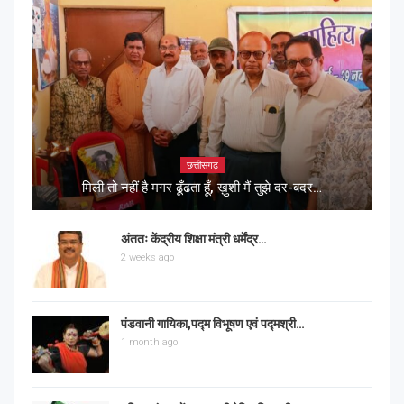
छत्तीसगढ़
मिली तो नहीं है मगर ढूँढता हूँ, ख़ुशी मैं तुझे दर-बदर…
अंततः केंद्रीय शिक्षा मंत्री धर्मेंद्र…
2 weeks ago
पंडवानी गायिका,पद्म विभूषण एवं पद्मश्री…
1 month ago