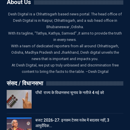
About Us
Desh Digital is a Chhattisgarh based news portal. The head office of
Desh Digital is in Raipur, Chhattisgarh, and a sub head office in
Bhubaneswar ,Odisha.
With its tagline, “Tathya, Kathya, Samvad” ,it aims to provide the truth
in every news.
With a team of dedicated reporters from all around Chhattisgarh,
Odisha, Madhya Pradesh and Jharkhand, Desh digital unveils the
news that is important and impacts you.
At Desh Digital, we put up truly unbiased and discrimination free
content to bring the facts to the table. –Desh Digital
संसद / विधानसभा
पाँचों राज्य के विधानसभा चुनाव के नतीजे 4 मई को
बजट 2026-27: इनकम टेक्स स्लेब में बदलाव नहीं, 3
आयुर्वेदिक…