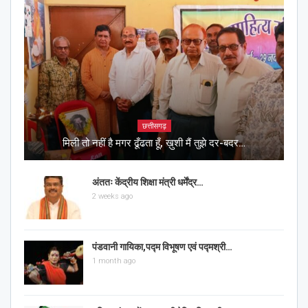
छत्तीसगढ़
मिली तो नहीं है मगर ढूँढता हूँ, ख़ुशी मैं तुझे दर-बदर…
अंततः केंद्रीय शिक्षा मंत्री धर्मेंद्र…
2 weeks ago
पंडवानी गायिका,पद्म विभूषण एवं पद्मश्री…
1 month ago