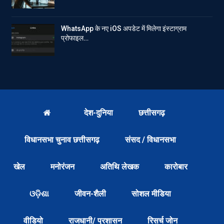
WhatsApp के नए iOS अपडेट में मिलेगा इंस्टाग्राम
प्रोफाइल…
देश-दुनिया
छत्तीसगढ़
विधानसभा चुनाव छत्तीसगढ़
संसद / विधानसभा
खेल
मनोरंजन
अतिथि लेखक
कारोबार
ଓଡ଼ିଶା
जीवन-शैली
सोशल मीडिया
वीडियो
राजधानी/ प्रशासन
रिसर्च जोन