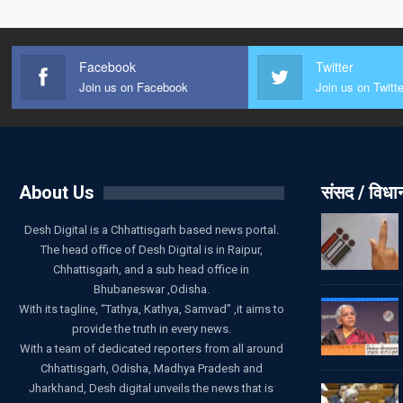
Facebook
Twitter
Join us on Facebook
Join us on Twitte
About Us
संसद / विध
Desh Digital is a Chhattisgarh based news portal.
The head office of Desh Digital is in Raipur,
Chhattisgarh, and a sub head office in
Bhubaneswar ,Odisha.
With its tagline, “Tathya, Kathya, Samvad” ,it aims to
provide the truth in every news.
With a team of dedicated reporters from all around
Chhattisgarh, Odisha, Madhya Pradesh and
Jharkhand, Desh digital unveils the news that is