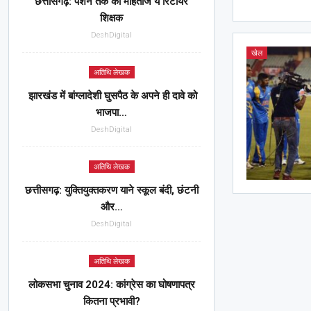
छत्तीसगढ़: पेंशन तक को मोहताज ये रिटायर
शिक्षक
DeshDigital
खेल
अतिथि लेखक
झारखंड में बांग्लादेशी घुसपैठ के अपने ही दावे को
भाजपा…
DeshDigital
अतिथि लेखक
छत्तीसगढ़: युक्तियुक्तकरण याने स्कूल बंदी, छंटनी
और…
DeshDigital
अतिथि लेखक
लोकसभा चुनाव 2024: कांग्रेस का घोषणापत्र
कितना प्रभावी?