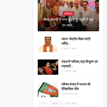
छत्तीसगढ़
मिली तो नहीं है मगर ढूँढता हूँ, ख़ुशी मैं तुझे
दर-बदर…
अंततः केंद्रीय शिक्षा मंत्री
धर्मेंद्र…
2 weeks ago
पंडवानी गायिका,पद्म विभूषण एवं
पद्मश्री…
1 month ago
पश्चिम बंगाल में भाजपा की
ऐतिहासिक जीत
3 months ago
PREV
NEXT
1 of 1,912