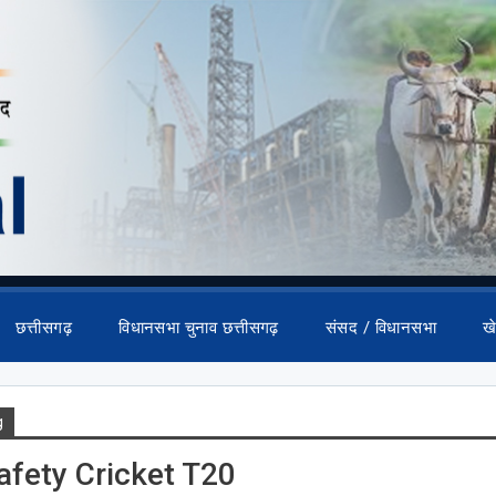
छत्तीसगढ़
विधानसभा चुनाव छत्तीसगढ़
संसद / विधानसभा
ख
g
afety Cricket T20