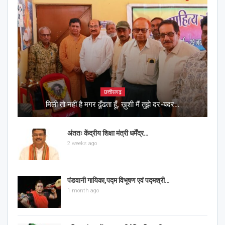
छत्तीसगढ़
मिली तो नहीं है मगर ढूँढता हूँ, ख़ुशी मैं तुझे दर-बदर…
अंततः केंद्रीय शिक्षा मंत्री धर्मेंद्र…
2 weeks ago
पंडवानी गायिका,पद्म विभूषण एवं पद्मश्री…
1 month ago