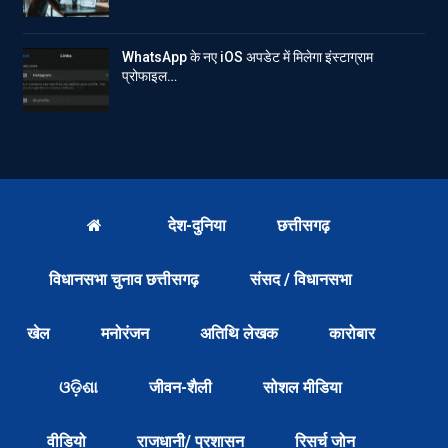
WhatsApp के नए iOS अपडेट में मिलेगा इंस्टाग्राम
प्रोफाइल…
देश-दुनिया
छत्तीसगढ़
विधानसभा चुनाव छत्तीसगढ़
संसद / विधानसभा
खेल
मनोरंजन
अतिथि लेखक
कारोबार
ଓଡ଼ିଶା
जीवन-शैली
सोशल मीडिया
वीडियो
राजधानी/ प्रशासन
रिसर्च जोन