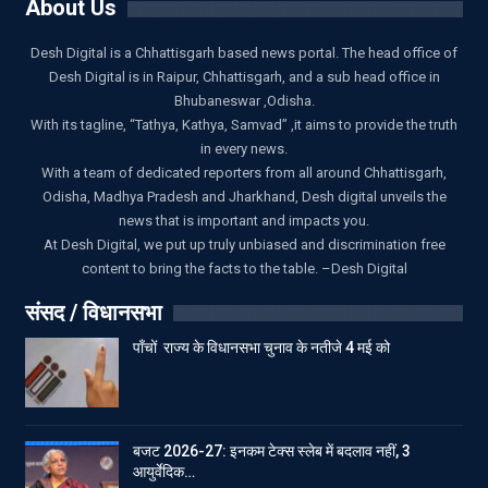
About Us
Desh Digital is a Chhattisgarh based news portal. The head office of
Desh Digital is in Raipur, Chhattisgarh, and a sub head office in
Bhubaneswar ,Odisha.
With its tagline, “Tathya, Kathya, Samvad” ,it aims to provide the truth
in every news.
With a team of dedicated reporters from all around Chhattisgarh,
Odisha, Madhya Pradesh and Jharkhand, Desh digital unveils the
news that is important and impacts you.
At Desh Digital, we put up truly unbiased and discrimination free
content to bring the facts to the table. –Desh Digital
संसद / विधानसभा
पाँचों राज्य के विधानसभा चुनाव के नतीजे 4 मई को
बजट 2026-27: इनकम टेक्स स्लेब में बदलाव नहीं, 3
आयुर्वेदिक…