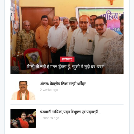
छत्तीसगढ़
मिली तो नहीं है मगर ढूँढता हूँ, ख़ुशी मैं तुझे दर-बदर…
अंततः केंद्रीय शिक्षा मंत्री धर्मेंद्र…
2 weeks ago
पंडवानी गायिका,पद्म विभूषण एवं पद्मश्री…
1 month ago