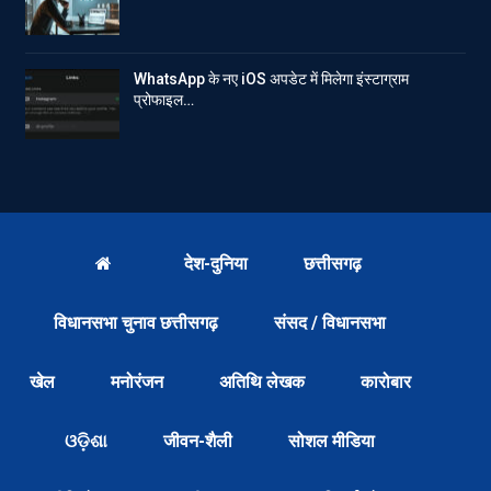
WhatsApp के नए iOS अपडेट में मिलेगा इंस्टाग्राम
प्रोफाइल…
देश-दुनिया
छत्तीसगढ़
विधानसभा चुनाव छत्तीसगढ़
संसद / विधानसभा
खेल
मनोरंजन
अतिथि लेखक
कारोबार
ଓଡ଼ିଶା
जीवन-शैली
सोशल मीडिया