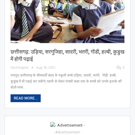
छत्तीसगढ़: उड़िया, सरगुजिहा, सादरी, भतरी, गोंडी, हल्बी, कुडुख
में होगी पढ़ाई
DeshDigital
Aug 18, 2021
0
रायपुर| छत्तीसगढ़ के सीमावर्ती क्षेत्र के स्कूली बच्चे उड़िया, सादरी, भतरी, गोंड़ी हल्बी,
कुडुख में भी पढाई कर सकेंगे| पहली से लेकर पांचवी कक्षा तक के बच्चों को उनके इलाके की
बोली-भाषा…
READ MORE...
- Advertisement -