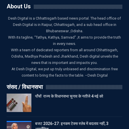
About Us
Desh Digital is a Chhattisgarh based news portal. The head office of
Desh Digital is in Raipur, Chhattisgarh, and a sub head office in
Bhubaneswar ,Odisha.
With its tagline, “Tathya, Kathya, Samvad” ,it aims to provide the truth
in every news.
With a team of dedicated reporters from all around Chhattisgarh,
Odisha, Madhya Pradesh and Jharkhand, Desh digital unveils the
news that is important and impacts you.
At Desh Digital, we put up truly unbiased and discrimination free
content to bring the facts to the table. –Desh Digital
संसद / विधानसभा
पाँचों राज्य के विधानसभा चुनाव के नतीजे 4 मई को
बजट 2026-27: इनकम टेक्स स्लेब में बदलाव नहीं, 3
आयुर्वेदिक…