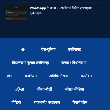
WhatsApp के नए iOS अपडेट में मिलेगा इंस्टाग्राम
प्रोफाइल…
देश-दुनिया
छत्तीसगढ़
विधानसभा चुनाव छत्तीसगढ़
संसद / विधानसभा
खेल
मनोरंजन
अतिथि लेखक
कारोबार
ଓଡ଼ିଶା
जीवन-शैली
सोशल मीडिया
वीडियो
राजधानी/ प्रशासन
रिसर्च जोन