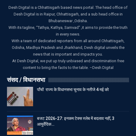
Desh Digital is a Chhattisgarh based news portal. The head office of
Desh Digital is in Raipur, Chhattisgarh, and a sub head office in
Bhubaneswar ,Odisha.
With its tagline, “Tathya, Kathya, Samvad” ,it aims to provide the truth
in every news.
With a team of dedicated reporters from all around Chhattisgarh,
Odisha, Madhya Pradesh and Jharkhand, Desh digital unveils the
news that is important and impacts you.
At Desh Digital, we put up truly unbiased and discrimination free
content to bring the facts to the table. –Desh Digital
संसद / विधानसभा
पाँचों राज्य के विधानसभा चुनाव के नतीजे 4 मई को
बजट 2026-27: इनकम टेक्स स्लेब में बदलाव नहीं, 3
आयुर्वेदिक…