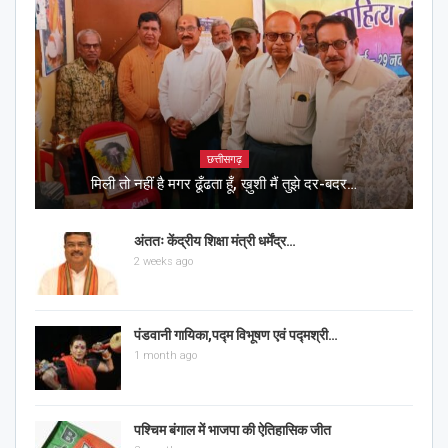
छत्तीसगढ़
मिली तो नहीं है मगर ढूँढता हूँ, ख़ुशी मैं तुझे दर-बदर…
अंततः केंद्रीय शिक्षा मंत्री धर्मेंद्र…
2 weeks ago
पंडवानी गायिका,पद्म विभूषण एवं पद्मश्री…
1 month ago
पश्चिम बंगाल में भाजपा की ऐतिहासिक जीत