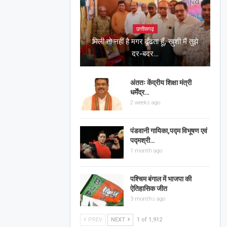
छत्तीसगढ़
मिली तो नहीं है मगर ढूँढता हूँ, ख़ुशी मैं तुझे
दर-बदर…
अंततः केंद्रीय शिक्षा मंत्री
धर्मेंद्र…
2 weeks ago
पंडवानी गायिका,पद्म विभूषण एवं
पद्मश्री…
1 month ago
पश्चिम बंगाल में भाजपा की
ऐतिहासिक जीत
3 months ago
PREV
NEXT
1 of 1,912