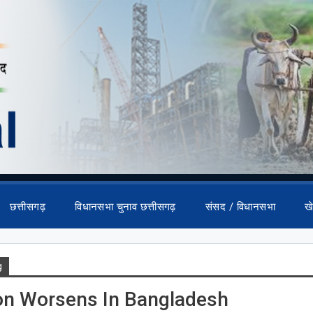
छत्तीसगढ़
विधानसभा चुनाव छत्तीसगढ़
संसद / विधानसभा
ख
g
ion Worsens In Bangladesh