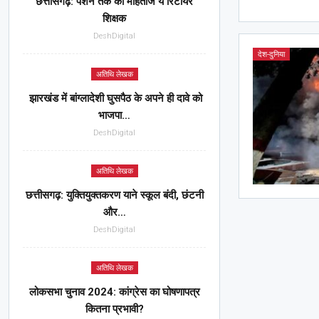
छत्तीसगढ़: पेंशन तक को मोहताज ये रिटायर
शिक्षक
DeshDigital
देश-दुनिया
अतिथि लेखक
झारखंड में बांग्लादेशी घुसपैठ के अपने ही दावे को
भाजपा…
DeshDigital
अतिथि लेखक
छत्तीसगढ़: युक्तियुक्तकरण याने स्कूल बंदी, छंटनी
और…
DeshDigital
अतिथि लेखक
लोकसभा चुनाव 2024: कांग्रेस का घोषणापत्र
कितना प्रभावी?