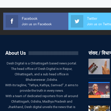
Facebook
Twitter
Join us on Facebook
Join us on Twitte
About Us
संसद / विध
Desh Digital is a Chhattisgarh based news portal.
The head office of Desh Digital is in Raipur,
Chhattisgarh, and a sub head office in
Bhubaneswar ,Odisha.
With its tagline, “Tathya, Kathya, Samvad” ,it aims to
provide the truth in every news.
With a team of dedicated reporters from all around
Chhattisgarh, Odisha, Madhya Pradesh and
Jharkhand, Desh digital unveils the news that is