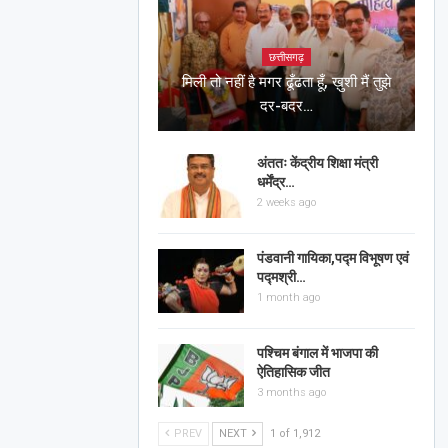
छत्तीसगढ़
मिली तो नहीं है मगर ढूँढता हूँ, ख़ुशी मैं तुझे
दर-बदर…
अंततः केंद्रीय शिक्षा मंत्री
धर्मेंद्र…
2 weeks ago
पंडवानी गायिका,पद्म विभूषण एवं
पद्मश्री…
1 month ago
पश्चिम बंगाल में भाजपा की
ऐतिहासिक जीत
3 months ago
PREV
NEXT
1 of 1,912