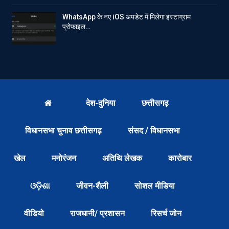
WhatsApp के नए iOS अपडेट में मिलेगा इंस्टाग्राम
प्रोफाइल…
देश-दुनिया
छत्तीसगढ़
विधानसभा चुनाव छत्तीसगढ़
संसद / विधानसभा
खेल
मनोरंजन
अतिथि लेखक
कारोबार
ଓଡ଼ିଶା
जीवन-शैली
सोशल मीडिया
वीडियो
राजधानी/ प्रशासन
रिसर्च जोन