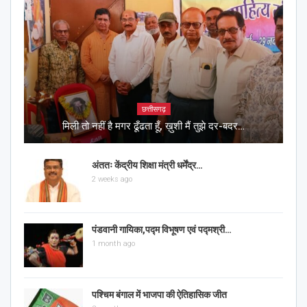
छत्तीसगढ़
मिली तो नहीं है मगर ढूँढता हूँ, ख़ुशी मैं तुझे दर-बदर…
अंततः केंद्रीय शिक्षा मंत्री धर्मेंद्र…
2 weeks ago
पंडवानी गायिका,पद्म विभूषण एवं पद्मश्री…
1 month ago
पश्चिम बंगाल में भाजपा की ऐतिहासिक जीत