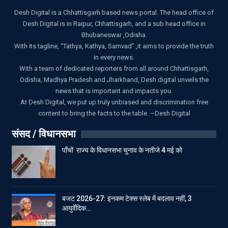
Desh Digital is a Chhattisgarh based news portal. The head office of
Desh Digital is in Raipur, Chhattisgarh, and a sub head office in
Bhubaneswar ,Odisha.
With its tagline, “Tathya, Kathya, Samvad” ,it aims to provide the truth
in every news.
With a team of dedicated reporters from all around Chhattisgarh,
Odisha, Madhya Pradesh and Jharkhand, Desh digital unveils the
news that is important and impacts you.
At Desh Digital, we put up truly unbiased and discrimination free
content to bring the facts to the table. –Desh Digital
संसद / विधानसभा
पाँचों राज्य के विधानसभा चुनाव के नतीजे 4 मई को
बजट 2026-27: इनकम टेक्स स्लेब में बदलाव नहीं, 3
आयुर्वेदिक…