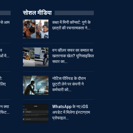
सोशल मीडिया
 से आम
कक्षा में मिनी कॉन्सर्ट: पुणे के
छात्रों की रचनात्मकता ने…
का
वन व्हीलर सफर का कमाल या
ओं में…
खतरनाक खेल? यूनिसाइकिल
सवार का…
ी:
नोटिस पीरियड के दौरान
े लिए
छुट्टी लेने पर कंपनी ने
कर्मचारी को…
ान क्या
WhatsApp के नए iOS
ें फिट…
अपडेट में मिलेगा इंस्टाग्राम
प्रोफाइल…