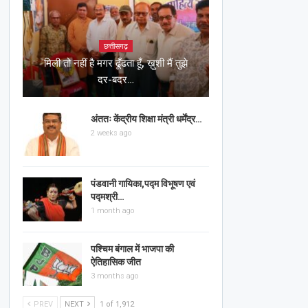
छत्तीसगढ़
मिली तो नहीं है मगर ढूँढता हूँ, ख़ुशी मैं तुझे
दर-बदर…
अंततः केंद्रीय शिक्षा मंत्री धर्मेंद्र…
2 weeks ago
पंडवानी गायिका,पद्म विभूषण एवं
पद्मश्री…
1 month ago
पश्चिम बंगाल में भाजपा की
ऐतिहासिक जीत
3 months ago
PREV
NEXT
1 of 1,912