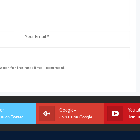
wser for the next time I comment.
ter
Google+
Youtu
us on Twitter
Join us on Google
Join u