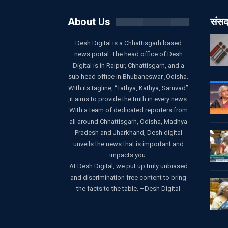
About Us
संसद
Desh Digital is a Chhattisgarh based
news portal. The head office of Desh
Digital is in Raipur, Chhattisgarh, and a
sub head office in Bhubaneswar ,Odisha.
With its tagline, “Tathya, Kathya, Samvad”
,it aims to provide the truth in every news.
With a team of dedicated reporters from
all around Chhattisgarh, Odisha, Madhya
Pradesh and Jharkhand, Desh digital
unveils the news that is important and
impacts you.
At Desh Digital, we put up truly unbiased
and discrimination free content to bring
the facts to the table. –Desh Digital