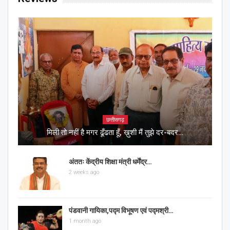
छत्तीसगढ़
मिली तो नहीं है मगर ढूँढता हूँ, ख़ुशी मैं तुझे दर-बदर…
अंततः केंद्रीय शिक्षा मंत्री धर्मेंद्र…
2 weeks ago
पंडवानी गायिका,पद्म विभूषण एवं पद्मश्री…
1 month ago