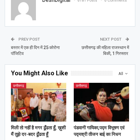
6181 Posts
0 Comments
PREV POST
NEXT POST
बस्तर में एक ही दिन में 25 कोरोना
छत्तीसगढ़ की महिला राजस्थान में
पॉजिटिव
बिकी, 1 गिरफ्तार
You Might Also Like
All
छत्तीसगढ़
छत्तीसगढ़
मिली तो नहीं है मगर ढूँढता हूँ, ख़ुशी
पंडवानी गायिका,पद्म विभूषण एवं
मैं तुझे दर-बदर ढूँढता हूँ
पद्मश्री तीजन बाई का निधन