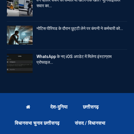
वन व्हीलर सफर का कमाल या खतरनाक खेल? यूनिसाइकिल
सवार का…
नोटिस पीरियड के दौरान छुट्टी लेने पर कंपनी ने कर्मचारी को…
WhatsApp के नए iOS अपडेट में मिलेगा इंस्टाग्राम
प्रोफाइल…
देश-दुनिया
छत्तीसगढ़
विधानसभा चुनाव छत्तीसगढ़
संसद / विधानसभा