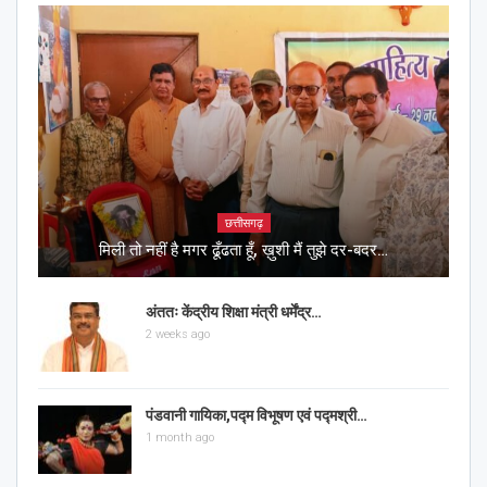
छत्तीसगढ़
मिली तो नहीं है मगर ढूँढता हूँ, ख़ुशी मैं तुझे दर-बदर…
अंततः केंद्रीय शिक्षा मंत्री धर्मेंद्र…
2 weeks ago
पंडवानी गायिका,पद्म विभूषण एवं पद्मश्री…
1 month ago