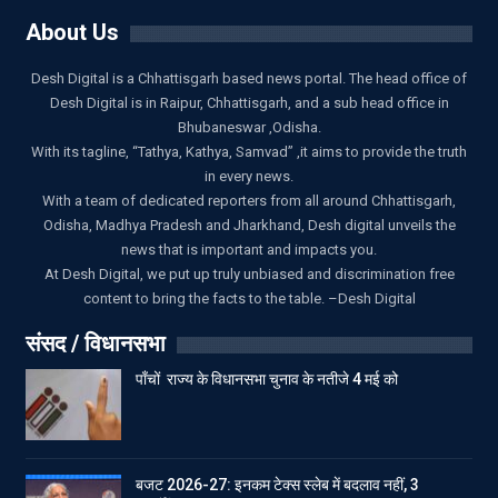
About Us
Desh Digital is a Chhattisgarh based news portal. The head office of
Desh Digital is in Raipur, Chhattisgarh, and a sub head office in
Bhubaneswar ,Odisha.
With its tagline, “Tathya, Kathya, Samvad” ,it aims to provide the truth
in every news.
With a team of dedicated reporters from all around Chhattisgarh,
Odisha, Madhya Pradesh and Jharkhand, Desh digital unveils the
news that is important and impacts you.
At Desh Digital, we put up truly unbiased and discrimination free
content to bring the facts to the table. –Desh Digital
संसद / विधानसभा
पाँचों राज्य के विधानसभा चुनाव के नतीजे 4 मई को
बजट 2026-27: इनकम टेक्स स्लेब में बदलाव नहीं, 3