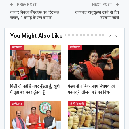
PREV POST
NEXT POST
तस्कर निकला बीएसएफ का रिटायर्ड
राज्यपाल अनुसुइया उइके दो दिन
जवान, 1 करोड़ के रत्न बरामद
बस्तर में रहेंगी
You Might Also Like
All
छत्तीसगढ़
छत्तीसगढ़
मिली तो नहीं है मगर ढूँढता हूँ, ख़ुशी
पंडवानी गायिका,पद्म विभूषण एवं
मैं तुझे दर-बदर ढूँढता हूँ
पद्मश्री तीजन बाई का निधन
छत्तीसगढ़
खेती-किसानी