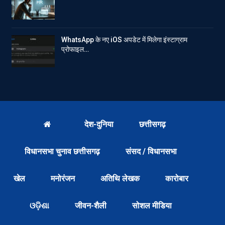
WhatsApp के नए iOS अपडेट में मिलेगा इंस्टाग्राम
प्रोफाइल…
देश-दुनिया
छत्तीसगढ़
विधानसभा चुनाव छत्तीसगढ़
संसद / विधानसभा
खेल
मनोरंजन
अतिथि लेखक
कारोबार
ଓଡ଼ିଶା
जीवन-शैली
सोशल मीडिया