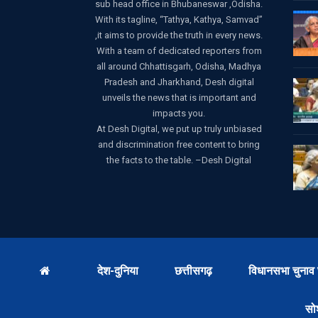
sub head office in Bhubaneswar ,Odisha.
With its tagline, “Tathya, Kathya, Samvad”
,it aims to provide the truth in every news.
With a team of dedicated reporters from
all around Chhattisgarh, Odisha, Madhya
Pradesh and Jharkhand, Desh digital
unveils the news that is important and
impacts you.
At Desh Digital, we put up truly unbiased
and discrimination free content to bring
the facts to the table. –Desh Digital
देश-दुनिया
छत्तीसगढ़
विधानसभा चुनाव 
सो