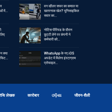
का
वन व्हीलर सफर का कमाल या
ओं में…
खतरनाक खेल? यूनिसाइकिल
सवार का…
ी:
नोटिस पीरियड के दौरान
े लिए
छुट्टी लेने पर कंपनी ने
कर्मचारी को…
ान क्या
WhatsApp के नए iOS
ें फिट…
अपडेट में मिलेगा इंस्टाग्राम
प्रोफाइल…
िथि लेखक
कारोबार
ଓଡ଼ିଶା
जीवन-शैली