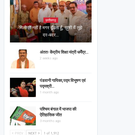
छत्तीसगढ़
मिली तो नहीं है मगर ढूँढता हूँ, ख़ुशी मैं तुझे
दर-बदर…
अंततः केंद्रीय शिक्षा मंत्री धर्मेंद्र…
2 weeks ago
पंडवानी गायिका,पद्म विभूषण एवं
पद्मश्री…
1 month ago
पश्चिम बंगाल में भाजपा की
ऐतिहासिक जीत
3 months ago
PREV
NEXT
1 of 1,912