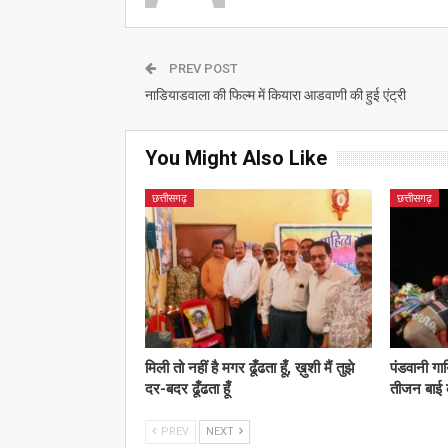
PREV POST
नाडियाडवाला की फिल्म में कियारा आडवाणी की हुई एंट्री
You Might Also Like
छत्तीसगढ़
छत्तीसगढ़
मिली तो नहीं है मगर ढूँढता हूँ, ख़ुशी मैं तुझे
पंडवानी गा
दर-बदर ढूँढता हूँ
तीजन बाई
PREV
NEXT