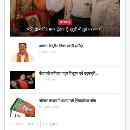
छत्तीसगढ़
मिली तो नहीं है मगर ढूँढता हूँ, ख़ुशी मैं तुझे दर-बदर…
अंततः केंद्रीय शिक्षा मंत्री धर्मेंद्र…
2 weeks ago
पंडवानी गायिका,पद्म विभूषण एवं पद्मश्री…
1 month ago
पश्चिम बंगाल में भाजपा की ऐतिहासिक जीत
3 months ago
PREV
NEXT
1 of 1,912