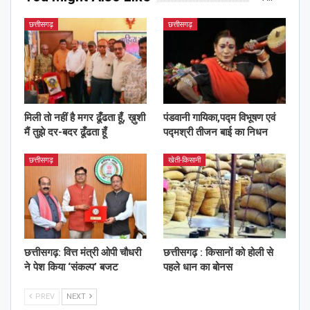
छत्तीसगढ़
छत्तीसगढ़
मिली तो नहीं है मगर ढूँढता हूँ, ख़ुशी
पंडवानी गायिका,पद्म विभूषण एवं
मैं तुझे दर-बदर ढूँढता हूँ
पद्मश्री तीजन बाई का निधन
छत्तीसगढ़
खेती-किसानी
छत्तीसगढ़: वित्त मंत्री ओपी चौधरी
छत्तीसगढ़ : किसानों को होली से
ने पेश किया ‘संकल्प’ बजट
पहले धान का बोनस
PREV
NEXT