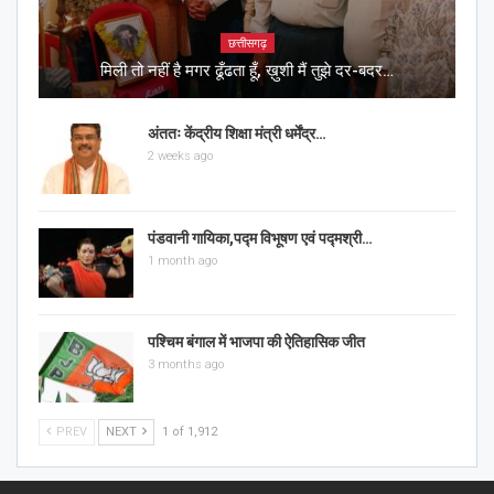
छत्तीसगढ़
मिली तो नहीं है मगर ढूँढता हूँ, ख़ुशी मैं तुझे दर-बदर…
अंततः केंद्रीय शिक्षा मंत्री धर्मेंद्र…
2 weeks ago
पंडवानी गायिका,पद्म विभूषण एवं पद्मश्री…
1 month ago
पश्चिम बंगाल में भाजपा की ऐतिहासिक जीत
3 months ago
PREV
NEXT
1 of 1,912