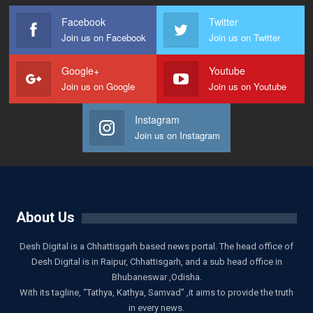
Facebook
Twitter
Join us on Facebook
Join us on Twitter
Google+
Youtube
Join us on Google
Join us on Youtube
Instagram
Join us on Instagram
About Us
Desh Digital is a Chhattisgarh based news portal. The head office of
Desh Digital is in Raipur, Chhattisgarh, and a sub head office in
Bhubaneswar ,Odisha.
With its tagline, “Tathya, Kathya, Samvad” ,it aims to provide the truth
in every news.