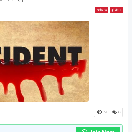
छत्तीसगढ़
दुर्ग संभाग
51
0
Join Now