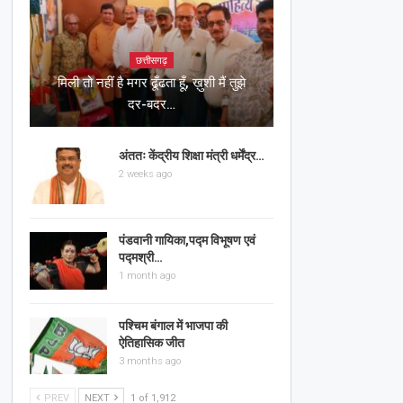
छत्तीसगढ़
मिली तो नहीं है मगर ढूँढता हूँ, ख़ुशी मैं तुझे
दर-बदर…
अंततः केंद्रीय शिक्षा मंत्री धर्मेंद्र…
2 weeks ago
पंडवानी गायिका,पद्म विभूषण एवं
पद्मश्री…
1 month ago
पश्चिम बंगाल में भाजपा की
ऐतिहासिक जीत
3 months ago
PREV
NEXT
1 of 1,912