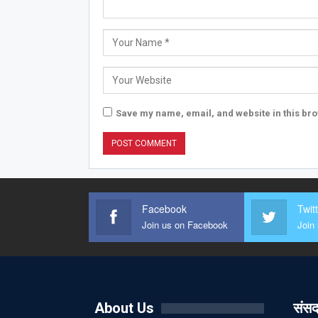
Save my name, email, and website in this bro
Facebook
Twit
Join us on Facebook
Join 
About Us
संसद