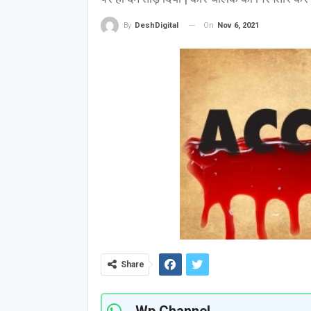
On
Nov 6, 2021
By
DeshDigital
Share
Wp Channel