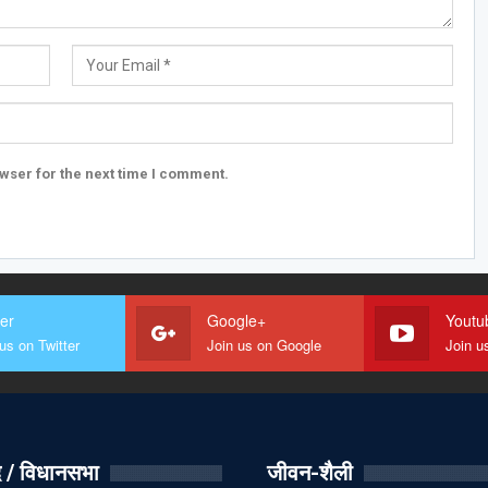
wser for the next time I comment.
ter
Google+
Youtu
us on Twitter
Join us on Google
Join u
 / विधानसभा
जीवन-शैली