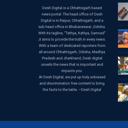
Desh Digital is a Chhattisgarh based
news portal. The head office of Desh
Digital is in Raipur, Chhattisgarh, and a
sub head office in Bhubaneswar ,Odisha.
With its tagline, “Tathya, Kathya, Samvad”
,it aims to provide the truth in every news.
With a team of dedicated reporters from
all around Chhattisgarh, Odisha, Madhya
Pradesh and Jharkhand, Desh digital
unveils the news that is important and
impacts you.
At Desh Digital, we put up truly unbiased
and discrimination free content to bring
the facts to the table. –Desh Digital