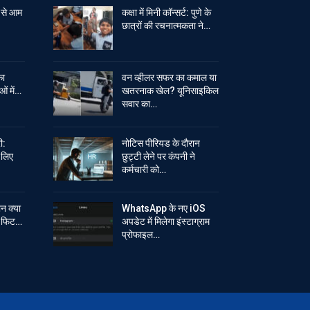
 से आम
कक्षा में मिनी कॉन्सर्ट: पुणे के
छात्रों की रचनात्मकता ने…
का
वन व्हीलर सफर का कमाल या
ओं में…
खतरनाक खेल? यूनिसाइकिल
सवार का…
ी:
नोटिस पीरियड के दौरान
े लिए
छुट्टी लेने पर कंपनी ने
कर्मचारी को…
ान क्या
WhatsApp के नए iOS
ें फिट…
अपडेट में मिलेगा इंस्टाग्राम
प्रोफाइल…